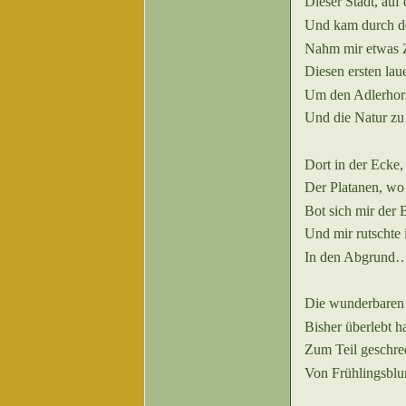
Dieser Stadt, auf
Und kam durch d
Nahm mir etwas Ze
Diesen ersten la
Um den Adlerhors
Und die Natur
Dort in der Ecke
Der Platanen, wo 
Bot sich mir der 
Und mir rut
sc
hte
In den Abgru
Die wunderbaren 
Bisher überlebt ha
Zum Teil ge
sc
hre
Von Frühlingsbl