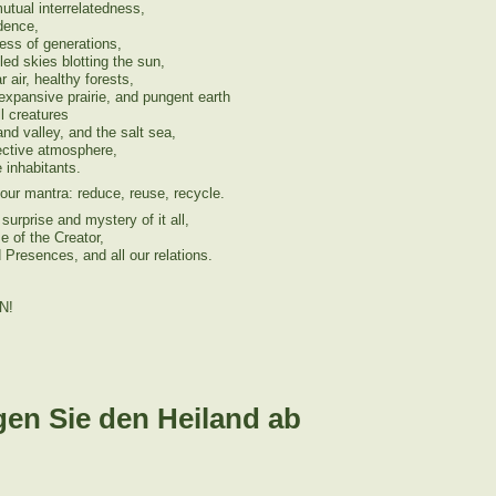
utual interrelatedness,
dence,
ss of generations,
led skies blotting the sun,
 air, healthy forests,
xpansive prairie, and pungent earth
ll creatures
d valley, and the salt sea,
ective atmosphere,
e inhabitants.
ur mantra: reduce, reuse, recycle.
surprise and mystery of it all,
 of the Creator,
Presences, and all our relations.
N!
gen Sie den Heiland ab