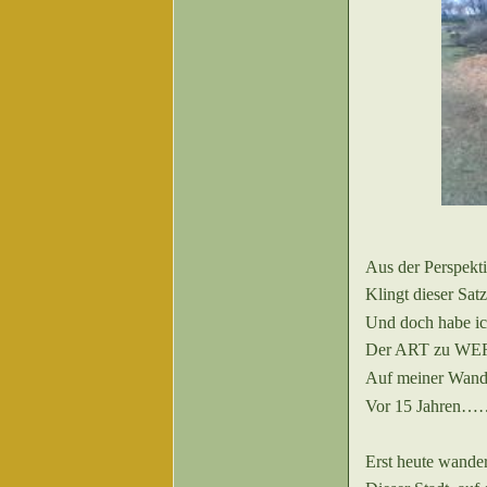
Aus der Perspekti
Klingt dieser Sat
Und doch habe ich
Der ART zu WER
Auf meiner Wand
Vor 15 Jahren…
Erst heute wande