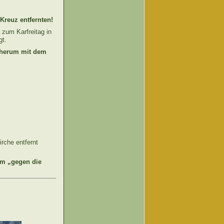
Kreuz entfernten!
t zum Karfreitag in
gt.
h herum mit dem
irche entfernt
em „gegen die