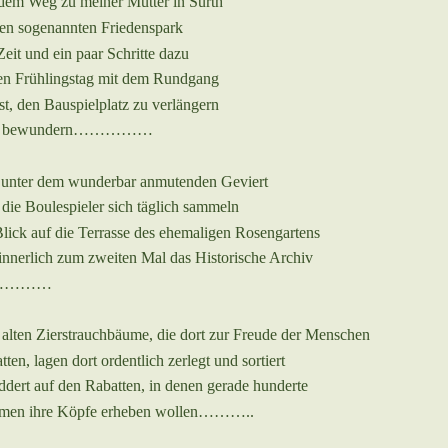
 dem Weg zu meiner Mutter in Sürth
en sogenannten Friedenspark
it und ein paar Schritte dazu
uen Frühlingstag mit dem Rundgang
t, den Bauspielplatz zu verlängern
 zu bewundern……………
, unter dem wunderbar anmutenden Geviert
die Boulespieler sich täglich sammeln
Blick auf die Terrasse des ehemaligen Rosengartens
 innerlich zum zweiten Mal das Histori
sc
he Archiv
nd…………
alten Zierstrauchbäume, die dort zur Freude der Men
sc
hen
tten, lagen dort ordentlich zerlegt und sortiert
ddert auf den Rabatten, in denen gerade hunderte
umen ihre Köpfe erheben wollen………..