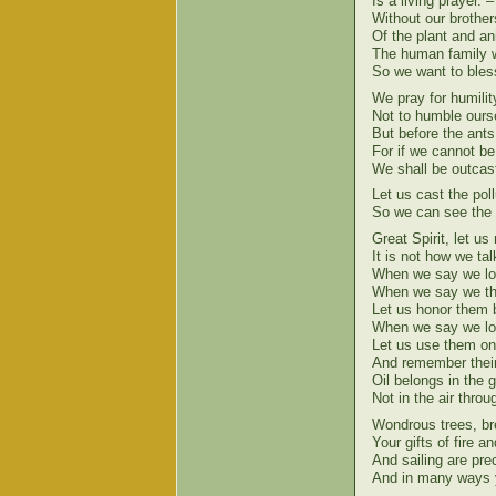
Is a living prayer. 
Without our brothe
Of the plant and a
The human family w
So we want to bles
We pray for humili
Not to humble ourse
But before the ant
For if we cannot be 
We shall be outcast
Let us cast the pol
So we can see the g
Great Spirit, let u
It is not how we ta
When we say we lov
When we say we tha
Let us honor them by
When we say we lov
Let us use them onl
And remember their 
Oil belongs in the 
Not in the air thro
Wondrous trees, bre
Your gifts of fire and
And sailing are pre
And in many ways y