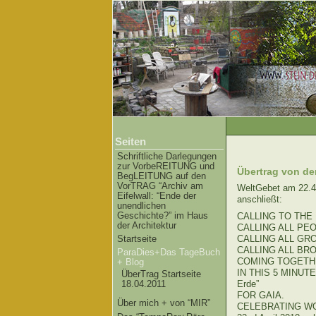
Seiten
Schriftliche Darlegungen
zur VorbeREITUNG und
Übertrag von der
BegLEITUNG auf den
VorTRAG “Archiv am
WeltGebet am 22.
Eifelwall: “Ende der
anschließt:
unendlichen
Geschichte?” im Haus
CALLING TO THE FO
der Architektur
CALLING ALL PEOP
Startseite
CALLING ALL GROUP
CALLING ALL BROT
ParaDies+Das TageBuch
COMING TOGETH
+ Blog
IN THIS 5 MINUTES
ÜberTrag Startseite
Erde”
18.04.2011
FOR GAIA.
Über mich + von “MIR”
CELEBRATING WORL