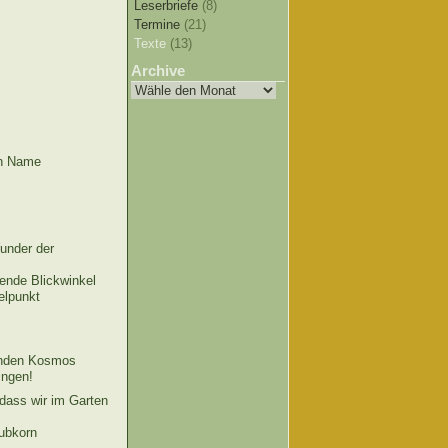
Leserbriefe
(8)
Termine
(21)
Texte
(13)
Archive
in Name
Wunder der
ende Blickwinkel
elpunkt
genden Kosmos
ingen!
dass wir im Garten
aubkorn