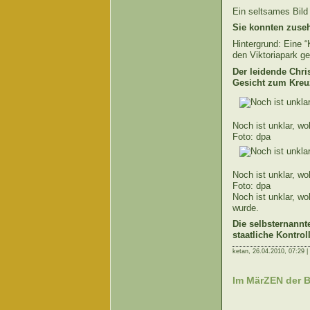
Ein seltsames Bild 
Sie konnten zuseh
Hintergrund: Eine “
den Viktoriapark g
Der leidende Chr
Gesicht zum Kreu
Noch ist unklar, wo
Foto: dpa
Noch ist unklar, wo
Foto: dpa
Noch ist unklar, wo
wurde.
Die selbsternannt
staatliche Kontro
ketan,
26.04.2010, 07:29 |
Im MärZEN der Ba