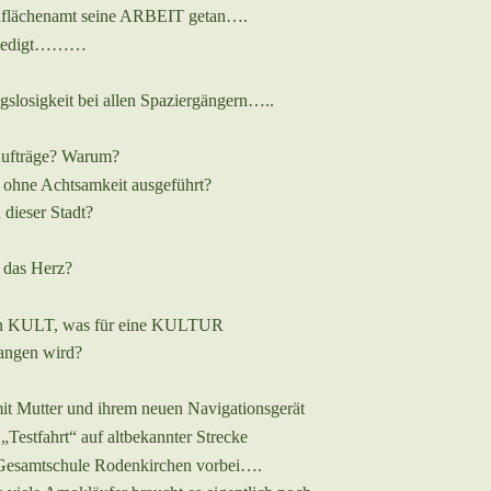
ünflächenamt seine ARBEIT getan….
erledigt………
gslosigkeit bei allen Spaziergängern…..
Aufträge? Warum?
 ohne Achtsamkeit ausgeführt?
 dieser Stadt?
 das Herz?
 ein KULT, was für eine KULTUR
angen wird?
mit Mutter und ihrem neuen Navigationsgerät
„Testfahrt“ auf altbekannter Strecke
Gesamt
sc
hule Rodenkirchen vorbei….