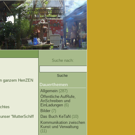
Suche nach:
on ganzem HerrZEN
Dauerthemen
Allgemein
(287)
Öffentliche AufRufe,
AnSchreiben und
EinLadungen
(6)
chtes
Bilder
(7)
nser “MutterSchiff
Das Buch KeTaN
(10)
Kommunikation zwischen
Kunst und Verwaltung
(11)