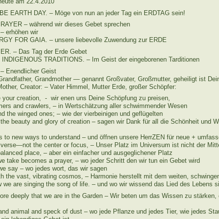
 heute am 22.4.2010
 EARTH DAY. – Möge von nun an jeder Tag ein ERDTAG sein!
RAYER – während wir dieses Gebet sprechen
 erhöhen wir
Y FOR GAIA. – unsere liebevolle Zuwendung zur ERDE
. – Das Tag der Erde Gebet
INDIGENOUS TRADITIONS. – Im Geist der eingeborenen Tarditionen
– Enendlicher Geist
randfather, Grandmother — genannt Großvater, Großmutter, geheiligt ist De
Mother, Creator: – Vater Himmel, Mutter Erde, großer Schöpfer:
e your creation, - wir enen uns Deine Schöpfung zu preisen,
mers and crawlers, – in Wertschätzung aller schwimmender Wesen
d the winged ones; – wie der vierbeinigen und geflügelten
the beauty and glory of creation – sagen wir Dank für all die Schönheit und 
s to new ways to understand – und öffnen unsere HerrZEN für neue + umfass
iverse—not the center or focus, – Unser Platz im Universum ist nicht der Mitt
alanced place, – aber ein einfacher und ausgeglichener Platz
e take becomes a prayer, – wo jeder Schritt den wir tun ein Gebet wird
e say – wo jedes wort, das wir sagen
 the vast, vibrating cosmos, – Harmonie herstellt mit dem weiten, schwin
we are singing the song of life. – und wo wir wissend das Lied des Lebens s
re deeply that we are in the Garden – Wir beten um das Wissen zu stärken, 
and animal and speck of dust – wo jede Pflanze und jedes Tier, wie jedes St