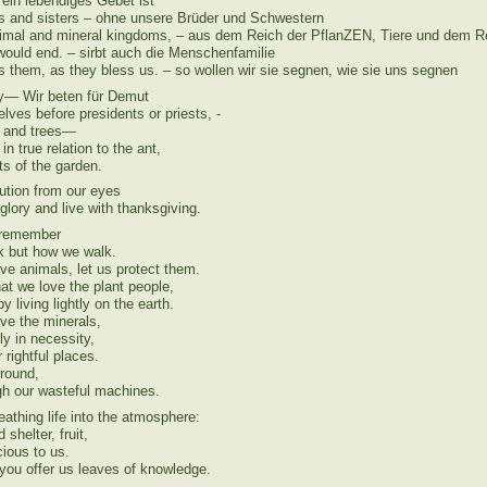
– ein lebendiges Gebet ist
rs and sisters – ohne unsere Brüder und Schwestern
nimal and mineral kingdoms, – aus dem Reich der PflanZEN, Tiere und dem Re
ould end. – sirbt auch die Menschenfamilie
s them, as they bless us. – so wollen wir sie segnen, wie sie uns segnen
ty— Wir beten für Demut
lves before presidents or priests, -
s and trees—
in true relation to the ant,
s of the garden.
lution from our eyes
lory and live with thanksgiving.
s remember
lk but how we walk.
e animals, let us protect them.
t we love the plant people,
 living lightly on the earth.
e the minerals,
y in necessity,
rightful places.
ground,
ugh our wasteful machines.
athing life into the atmosphere:
 shelter, fruit,
cious to us.
ou offer us leaves of knowledge.