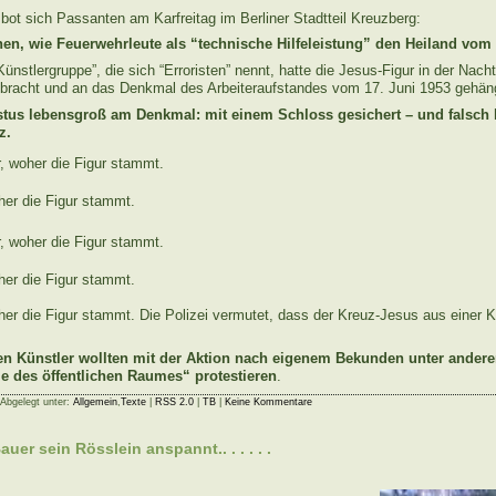
bot sich Passanten am Karfreitag im Berliner Stadtteil Kreuzberg:
en, wie Feuerwehrleute als “technische Hilfeleistung” den Heiland vom 
Künstlergruppe”, die sich “Erroristen” nennt, hatte die Jesus-Figur in der Nach
ebracht und an das Denkmal des Arbeiteraufstandes vom 17. Juni 1953 gehän
istus lebensgroß am Denkmal: mit einem Schloss gesichert – und falsc
z.
her die Figur stammt.
her die Figur stammt.
her die Figur stammt. Die Polizei vermutet, dass der Kreuz-Jesus aus einer K
en Künstler wollten mit der Aktion nach eigenem Bekunden unter ander
lle des öffentlichen Raumes“ protestieren
.
 Abgelegt unter:
Allgemein
,
Texte
|
RSS 2.0
|
TB
|
Keine Kommentare
uer sein Rösslein anspannt.. . . . . .