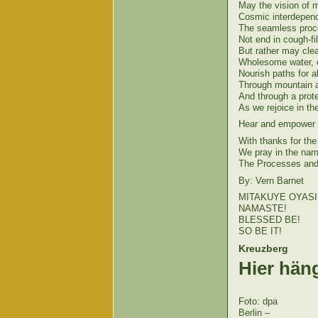
May the vision of m
Cosmic interdepen
The seamless proce
Not end in cough-fil
But rather may clear
Wholesome water, e
Nourish paths for a
Through mountain an
And through a prot
As we rejoice in th
Hear and empower o
With thanks for the 
We pray in the name
The Processes and 
By: Vern Barnet
MITAKUYE OYASI
NAMASTE!
BLESSED BE!
SO BE IT!
Kreuzberg
Hier hän
Foto: dpa
Berlin –