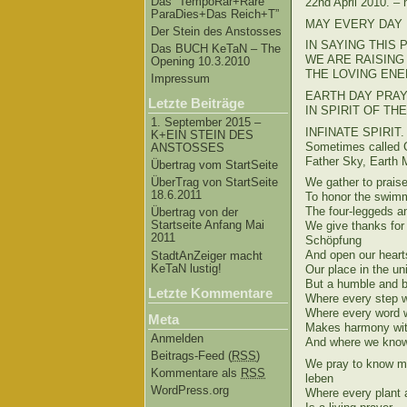
Das “TempoRar+Räre
22nd April 2010. –
ParaDies+Das Reich+T”
MAY EVERY DAY BE
Der Stein des Anstosses
IN SAYING THIS P
Das BUCH KeTaN – The
WE ARE RAISING –
Opening 10.3.2010
THE LOVING ENERG
Impressum
EARTH DAY PRAYER
Letzte Beiträge
IN SPIRIT OF THE 
1. September 2015 –
INFINATE SPIRIT. 
K+EIN STEIN DES
Sometimes called G
ANSTOSSES
Father Sky, Earth 
Übertrag vom StartSeite
ÜberTrag von StartSeite
We gather to prais
18.6.2011
To honor the swim
The four-leggeds an
Übertrag von der
Startseite Anfang Mai
We give thanks for 
2011
Schöpfung
And open our heart
StadtAnZeiger macht
KeTaN lustig!
Our place in the un
But a humble and b
Letzte Kommentare
Where every step w
Where every word w
Meta
Makes harmony with
Anmelden
And where we know 
Beitrags-Feed (
RSS
)
We pray to know mo
Kommentare als
RSS
leben
WordPress.org
Where every plant 