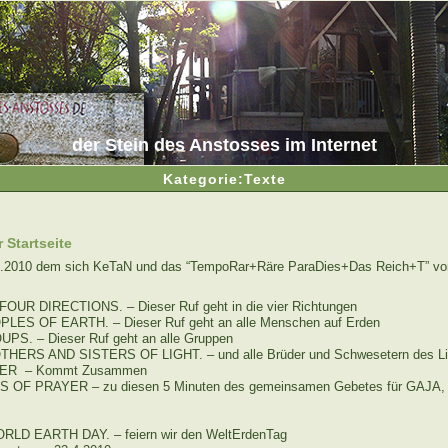
der Stein des Anstosses im Internet
Kategorie:Texte
 Startseite
4.2010 dem sich KeTaN und das “TempoRar+Räre ParaDies+Das Reich+T” v
UR DIRECTIONS. – Dieser Ruf geht in die vier Richtungen
LES OF EARTH. – Dieser Ruf geht an alle Menschen auf Erden
S. – Dieser Ruf geht an alle Gruppen
HERS AND SISTERS OF LIGHT. – und alle Brüder und Schwesetern des Li
ER – Kommt Zusammen
 OF PRAYER – zu diesen 5 Minuten des gemeinsamen Gebetes für GAJA, u
D EARTH DAY. – feiern wir den WeltErdenTag