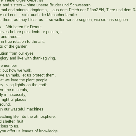
– ein lebendiges Gebet ist
rs and sisters – ohne unsere Brüder und Schwestern
nimal and mineral kingdoms, – aus dem Reich der PflanZEN, Tiere und dem Re
ould end. – sirbt auch die Menschenfamilie
s them, as they bless us. – so wollen wir sie segnen, wie sie uns segnen
ty— Wir beten für Demut
lves before presidents or priests, -
s and trees—
in true relation to the ant,
s of the garden.
lution from our eyes
lory and live with thanksgiving.
s remember
lk but how we walk.
e animals, let us protect them.
t we love the plant people,
 living lightly on the earth.
e the minerals,
y in necessity,
rightful places.
ground,
ugh our wasteful machines.
athing life into the atmosphere:
 shelter, fruit,
cious to us.
ou offer us leaves of knowledge.