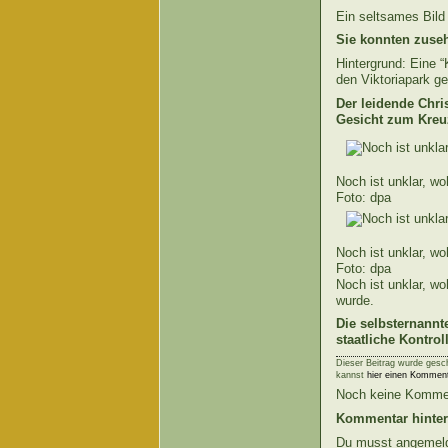
Ein seltsames Bild 
Sie konnten zuseh
Hintergrund: Eine “
den Viktoriapark g
Der leidende Chr
Gesicht zum Kreu
Noch ist unklar, wo
Foto: dpa
Noch ist unklar, wo
Foto: dpa
Noch ist unklar, wo
wurde.
Die selbsternannt
staatliche Kontro
Dieser Beitrag wurde gesc
kannst
hier einen Komment
Noch keine Komme
Kommentar hinter
Du musst angemeld