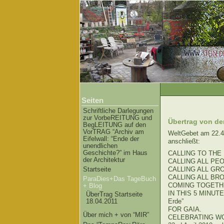
Seiten
Schriftliche Darlegungen
zur VorbeREITUNG und
Übertrag von der
BegLEITUNG auf den
VorTRAG “Archiv am
WeltGebet am 22.
Eifelwall: “Ende der
anschließt:
unendlichen
Geschichte?” im Haus
CALLING TO THE FO
der Architektur
CALLING ALL PEOP
Startseite
CALLING ALL GROUP
CALLING ALL BROT
ParaDies+Das TageBuch
COMING TOGETH
+ Blog
IN THIS 5 MINUTES
ÜberTrag Startseite
Erde”
18.04.2011
FOR GAIA.
Über mich + von “MIR”
CELEBRATING WORL