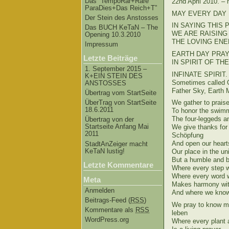
Das “TempoRar+Räre
22nd April 2010. –
ParaDies+Das Reich+T”
MAY EVERY DAY BE
Der Stein des Anstosses
IN SAYING THIS P
Das BUCH KeTaN – The
WE ARE RAISING –
Opening 10.3.2010
THE LOVING ENERG
Impressum
EARTH DAY PRAYER
Letzte Beiträge
IN SPIRIT OF THE 
1. September 2015 –
INFINATE SPIRIT. 
K+EIN STEIN DES
Sometimes called G
ANSTOSSES
Father Sky, Earth 
Übertrag vom StartSeite
ÜberTrag von StartSeite
We gather to prais
18.6.2011
To honor the swim
The four-leggeds an
Übertrag von der
Startseite Anfang Mai
We give thanks for 
2011
Schöpfung
And open our heart
StadtAnZeiger macht
KeTaN lustig!
Our place in the un
But a humble and b
Letzte Kommentare
Where every step w
Where every word w
Meta
Makes harmony with
Anmelden
And where we know 
Beitrags-Feed (
RSS
)
We pray to know mo
Kommentare als
RSS
leben
WordPress.org
Where every plant 