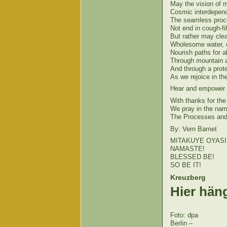
May the vision of m
Cosmic interdepen
The seamless proce
Not end in cough-fil
But rather may clear
Wholesome water, e
Nourish paths for a
Through mountain an
And through a prot
As we rejoice in th
Hear and empower o
With thanks for the 
We pray in the name
The Processes and 
By: Vern Barnet
MITAKUYE OYASI
NAMASTE!
BLESSED BE!
SO BE IT!
Kreuzberg
Hier hän
Foto: dpa
Berlin –