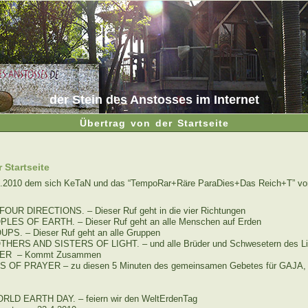
der Stein des Anstosses im Internet
Übertrag von der Startseite
 Startseite
4.2010 dem sich KeTaN und das “TempoRar+Räre ParaDies+Das Reich+T” v
UR DIRECTIONS. – Dieser Ruf geht in die vier Richtungen
LES OF EARTH. – Dieser Ruf geht an alle Menschen auf Erden
S. – Dieser Ruf geht an alle Gruppen
HERS AND SISTERS OF LIGHT. – und alle Brüder und Schwesetern des Li
ER – Kommt Zusammen
 OF PRAYER – zu diesen 5 Minuten des gemeinsamen Gebetes für GAJA, u
D EARTH DAY. – feiern wir den WeltErdenTag