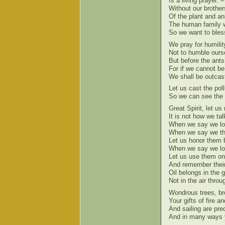
Is a living prayer. 
Without our brothe
Of the plant and a
The human family w
So we want to bles
We pray for humili
Not to humble ourse
But before the ant
For if we cannot be 
We shall be outcast
Let us cast the pol
So we can see the g
Great Spirit, let u
It is not how we ta
When we say we lov
When we say we tha
Let us honor them by
When we say we lov
Let us use them onl
And remember their 
Oil belongs in the 
Not in the air thro
Wondrous trees, bre
Your gifts of fire and
And sailing are pre
And in many ways y