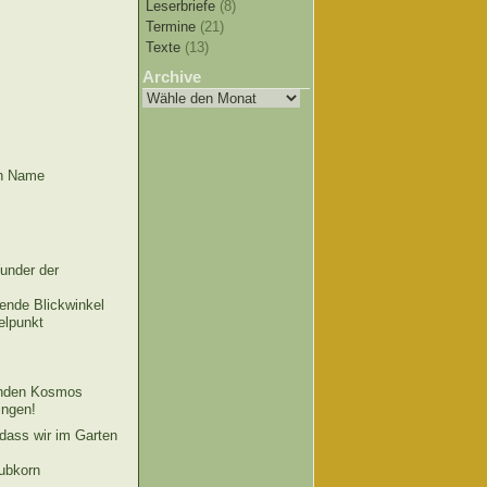
Leserbriefe
(8)
Termine
(21)
Texte
(13)
Archive
in Name
Wunder der
ende Blickwinkel
elpunkt
genden Kosmos
ingen!
dass wir im Garten
aubkorn