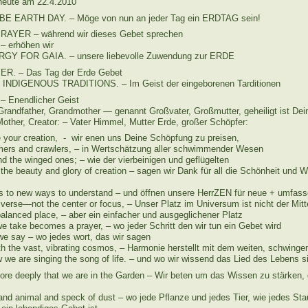
 heute am 22.4.2010
 EARTH DAY. – Möge von nun an jeder Tag ein ERDTAG sein!
RAYER – während wir dieses Gebet sprechen
 erhöhen wir
Y FOR GAIA. – unsere liebevolle Zuwendung zur ERDE
. – Das Tag der Erde Gebet
INDIGENOUS TRADITIONS. – Im Geist der eingeborenen Tarditionen
– Enendlicher Geist
randfather, Grandmother — genannt Großvater, Großmutter, geheiligt ist De
Mother, Creator: – Vater Himmel, Mutter Erde, großer Schöpfer:
e your creation, - wir enen uns Deine Schöpfung zu preisen,
mers and crawlers, – in Wertschätzung aller schwimmender Wesen
d the winged ones; – wie der vierbeinigen und geflügelten
the beauty and glory of creation – sagen wir Dank für all die Schönheit und 
s to new ways to understand – und öffnen unsere HerrZEN für neue + umfass
iverse—not the center or focus, – Unser Platz im Universum ist nicht der Mitt
alanced place, – aber ein einfacher und ausgeglichener Platz
e take becomes a prayer, – wo jeder Schritt den wir tun ein Gebet wird
e say – wo jedes wort, das wir sagen
 the vast, vibrating cosmos, – Harmonie herstellt mit dem weiten, schwin
we are singing the song of life. – und wo wir wissend das Lied des Lebens s
re deeply that we are in the Garden – Wir beten um das Wissen zu stärken, 
and animal and speck of dust – wo jede Pflanze und jedes Tier, wie jedes St