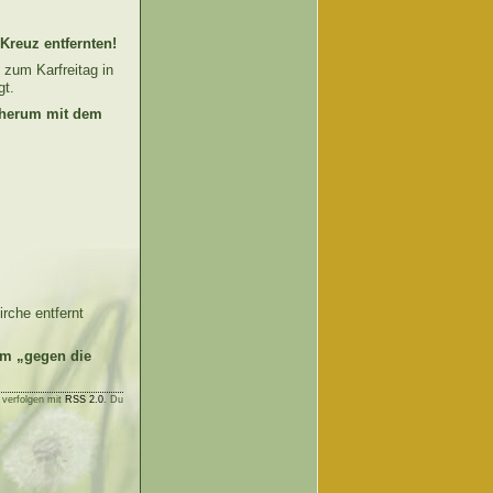
Kreuz entfernten!
t zum Karfreitag in
gt.
h herum mit dem
irche entfernt
em „gegen die
 verfolgen mit
RSS 2.0
. Du