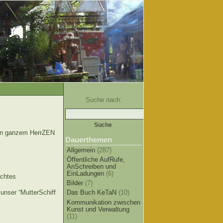
Suche nach:
on ganzem HerrZEN
Dauerthemen
Allgemein
(287)
Öffentliche AufRufe,
AnSchreiben und
EinLadungen
(6)
chtes
Bilder
(7)
nser “MutterSchiff
Das Buch KeTaN
(10)
Kommunikation zwischen
Kunst und Verwaltung
(11)