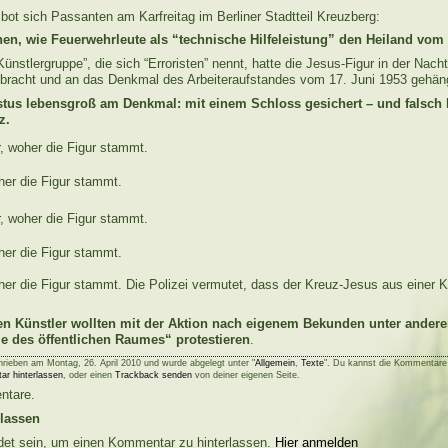
bot sich Passanten am Karfreitag im Berliner Stadtteil Kreuzberg:
en, wie Feuerwehrleute als “technische Hilfeleistung” den Heiland vom 
Künstlergruppe”, die sich “Erroristen” nennt, hatte die Jesus-Figur in der Nach
ebracht und an das Denkmal des Arbeiteraufstandes vom 17. Juni 1953 gehän
istus lebensgroß am Denkmal: mit einem Schloss gesichert – und falsc
z.
her die Figur stammt.
her die Figur stammt.
her die Figur stammt. Die Polizei vermutet, dass der Kreuz-Jesus aus einer K
en Künstler wollten mit der Aktion nach eigenem Bekunden unter ander
lle des öffentlichen Raumes“ protestieren
.
hrieben am Montag, 26. April 2010 und wurde abgelegt unter "
Allgemein
,
Texte
". Du kannst die Kommentare
ar hinterlassen
, oder einen
Trackback senden
von deiner eigenen Seite.
ntare.
lassen
et sein, um einen Kommentar zu hinterlassen.
Hier anmelden