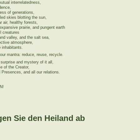
utual interrelatedness,
dence,
ss of generations,
led skies blotting the sun,
 air, healthy forests,
xpansive prairie, and pungent earth
ll creatures
d valley, and the salt sea,
ective atmosphere,
e inhabitants.
ur mantra: reduce, reuse, recycle.
surprise and mystery of it all,
 of the Creator,
Presences, and all our relations.
N!
gen Sie den Heiland ab