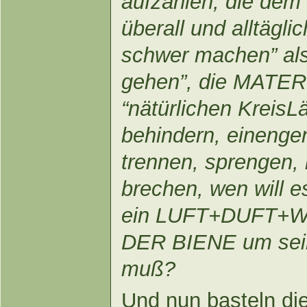
aufzählen, die de
überall und alltägli
schwer machen” al
gehen”, die MATERI
“nätürlichen Kreis
behindern, einenge
trennen, sprengen,
brechen, wen will e
ein LUFT+DUFT+
DER BIENE um se
muß?
Und nun basteln di