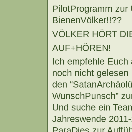
PilotProgramm zur
BienenVölker!!??
VÖLKER HÖRT DIE
AUF+HÖREN!
Ich empfehle Euch a
noch nicht gelesen
den “SatanArchäolü
WunschPunsch” zur 
Und suche ein Team
Jahreswende 2011-2
ParaDies zur Auffüh