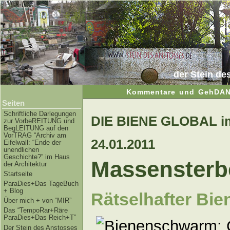
der Stein de
Kommentare und GehDAN
Seiten
Schriftliche Darlegungen
DIE BIENE GLOBAL i
zur VorbeREITUNG und
BegLEITUNG auf den
VorTRAG “Archiv am
24.01.2011
Eifelwall: “Ende der
unendlichen
Geschichte?” im Haus
Massensterb
der Architektur
Startseite
ParaDies+Das TageBuch
+ Blog
Rätselhafter Bie
Über mich + von “MIR”
Das “TempoRar+Räre
ParaDies+Das Reich+T”
Der Stein des Anstosses