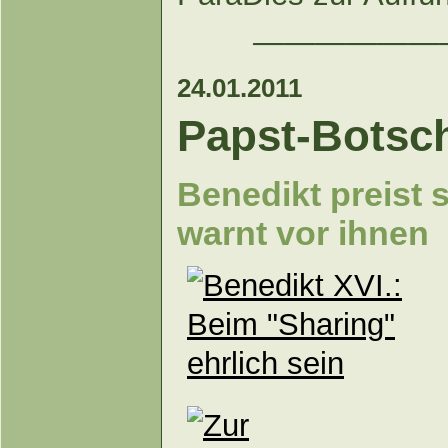
——————
24.01.2011
Papst-Botsch
Benedikt preist 
warnt vor ihnen