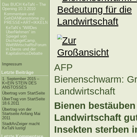
Das BUCH KeTaN – The
Opening 10.3.2010
Kommentare und
GehDANKenströme zu
PRESSE+ART+IKKELN
KeTaN´s “WillDes
ÜberNehmen” im
Spiegel von
DschungelCamp,
WeltWirtschafftsForum
in Davos und der
KapitalismusDebatte
Impressum
AFP
Letzte Beiträge
Bienenschwarm: Gr
1. September 2015 –
K+EIN STEIN DES
ANSTOSSES
Landwirtschaft
Übertrag vom StartSeite
ÜberTrag von StartSeite
Bienen bestäuben 
18.6.2011
Übertrag von der
Startseite Anfang Mai
Landwirtschaft gu
2011
StadtAnZeiger macht
Insekten sterben i
KeTaN lustig!
Letzte Kommentare