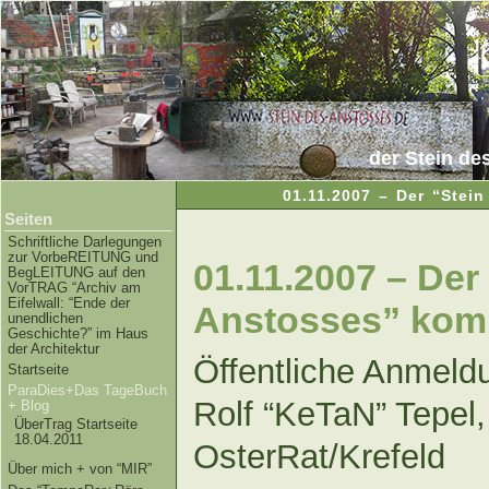
der Stein de
01.11.2007 – Der “Stei
Seiten
Schriftliche Darlegungen
zur VorbeREITUNG und
01.11.2007 – Der
BegLEITUNG auf den
VorTRAG “Archiv am
Eifelwall: “Ende der
Anstosses” komm
unendlichen
Geschichte?” im Haus
der Architektur
Öffentliche Anmeld
Startseite
ParaDies+Das TageBuch
Rolf “KeTaN” Tepel
+ Blog
ÜberTrag Startseite
18.04.2011
OsterRat/Krefeld
Über mich + von “MIR”