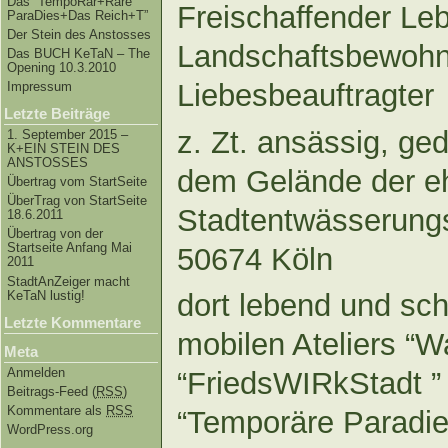
Das “TempoRar+Räre
Freischaffender Leb
ParaDies+Das Reich+T”
Der Stein des Anstosses
Landschaftsbewohn
Das BUCH KeTaN – The
Opening 10.3.2010
Liebesbeauftragter
Impressum
Letzte Beiträge
z. Zt. ansässig, ge
1. September 2015 –
K+EIN STEIN DES
ANSTOSSES
dem Gelände der e
Übertrag vom StartSeite
ÜberTrag von StartSeite
Stadtentwässerungs
18.6.2011
Übertrag von der
Startseite Anfang Mai
50674 Köln
2011
StadtAnZeiger macht
KeTaN lustig!
dort lebend und sch
Letzte Kommentare
mobilen Ateliers “
Meta
Anmelden
“FriedsWIRkStadt ”
Beitrags-Feed (
RSS
)
Kommentare als
RSS
“Temporäre Paradi
WordPress.org