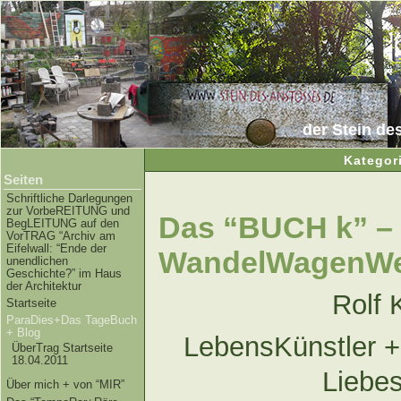
der Stein de
Kategor
Seiten
Schriftliche Darlegungen
zur VorbeREITUNG und
Das “BUCH k” – K
BegLEITUNG auf den
VorTRAG “Archiv am
Eifelwall: “Ende der
WandelWagenWe
unendlichen
Geschichte?” im Haus
der Architektur
Rolf 
Startseite
ParaDies+Das TageBuch
+ Blog
LebensKünstler +
ÜberTrag Startseite
18.04.2011
Liebes
Über mich + von “MIR”