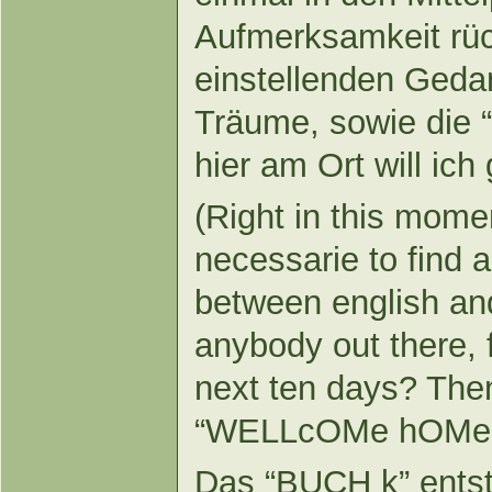
Aufmerksamkeit rüc
einstellenden Geda
Träume, sowie die 
hier am Ort will ich
(Right in this moment
necessarie to find a
between english an
anybody out there, f
next ten days? Then
“WELLcOMe hOMe!
Das “BUCH k” entste