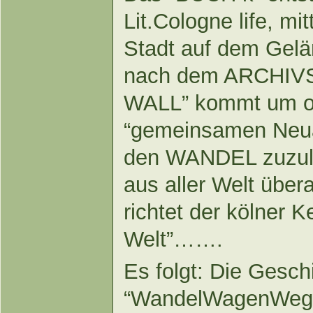
Lit.Cologne life, m
Stadt auf dem Gel
nach dem ARCHIV
WALL” kommt um off
“gemeinsamen Neua
den WANDEL zuzul
aus aller Welt übera
richtet der kölner 
Welt”…….
Es folgt: Die Gesc
“WandelWagenWeg