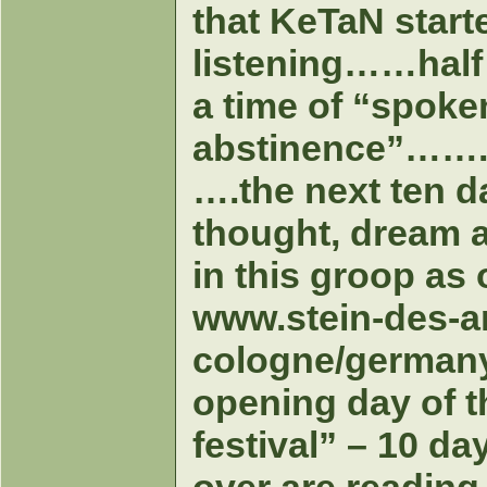
that KeTaN start
listening……half 
a time of “spok
abstinence”…….
….the next ten d
thought, dream a
in this groop as
www.stein-des-a
cologne/germany 
opening day of t
festival” – 10 da
over are reading