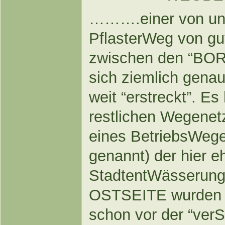
……….einer von ung
PflasterWeg von gut
zwischen den “BOR
sich ziemlich gen
weit “erstreckt”. E
restlichen Wegenet
eines BetriebsWeg
genannt) der hier 
StadtentWässerungs
OSTSEITE wurden
schon vor der “v