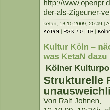
http://www.openpr
der-als-Zigeuner-ver
ketan,
16.10.2009, 20:49 | A
KeTaN
|
RSS 2.0
|
TB
|
Kein
Kultur Köln – nä
was KetaN dazu E
Kölner Kulturpol
Strukturelle
unausweichl
Von Ralf Johnen,