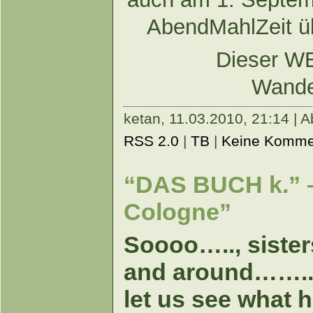
AbendMahlZeit ü
Dieser WE
Wand
ketan,
11.03.2010, 21:14 | A
RSS 2.0
|
TB
|
Keine Komme
“DAS BUCH k.” –
Cologne”
Soooo….., sisters
and around…….
let us see what