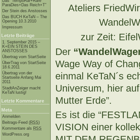
Das “TempoRar+Räre
ParaDies+Das Reich+T”
Ateliers FriedW
Der Stein des Anstosses
Das BUCH KeTaN – The
WandelW
Opening 10.3.2010
Impressum
zur Zeit: Eif
Letzte Beiträge
1. September 2015 –
K+EIN STEIN DES
Der
“WandelWagen
ANSTOSSES
Übertrag vom StartSeite
Wage Way of Change
ÜberTrag von StartSeite
18.6.2011
einmal KeTaN´s ec
Übertrag von der
Startseite Anfang Mai
2011
Universum, hier au
StadtAnZeiger macht
KeTaN lustig!
Mutter Erde”.
Letzte Kommentare
Meta
Es ist die “FEST
Anmelden
Beitrags-Feed (
RSS
)
VISION einer kolle
Kommentare als
RSS
WordPress.org
MIT DEM REGENB