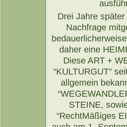
ausführ
Drei Jahre späte
Nachfrage mitge
bedauerlicherweise 
daher eine HEIM
Diese ART + W
“KULTURGUT” seit
allgemein bekann
“WEGEWANDLER” 
STEINE, sowie
“RechtMäßiges E
auch am 1. Septembe