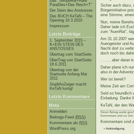
Das “TempoRar+Räre
ParaDies+Das Reich+T”
Sicher auch dazu, d
Bürgerinitiative p
Der Stein des Anstosses
eine Stimme, einen
Das BUCH KeTaN – The
Opening 10.3.2010
Nun, meine Bereits
Impressum
Daher lade ich Euch
zum “AuenRat”, tägl
Letzte Beiträge
Am 31.10.2007 werd
1. September 2015 –
Auengeister und Au
K+EIN STEIN DES
Nacht dort zu verbr
ANSTOSSES
doch noch bis da
Übertrag vom StartSeite
ÜberTrag von StartSeite
…….. aber daran ka
18.6.2011
Daher plane ich nu
Übertrag von der
also in der Adventz
Startseite Anfang Mai
2011
Wer ist bereit?
StadtAnZeiger macht
Meine Zeit am Comp
KeTaN lustig!
Seid so freundlich
Letzte Kommentare
Einladung. Danke f
Meta
KeTaN, der den Wa
Anmelden
Dieser Beitrag wurde gesc
Kommentare sind zur Zeit 
Beitrags-Feed (
RSS
)
Kommentare sind z
Kommentare als
RSS
WordPress.org
«
Ankündigung