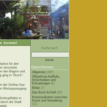
en kommt!
Suche nach:
iative für den
Dauerthemen
ir skizzierte
ben den Beginn und
Allgemein
(287)
 ging in “Druck”-
Öffentliche AufRufe,
AnSchreiben und
EinLadungen
(6)
in der Sürther Aue
Bilder
(7)
en Wortspaziergang
Das Buch KeTaN
(10)
Kommunikation zwischen
ickkopffalter in
Kunst und Verwaltung
 durch die Stadt
(11)
ewegt.