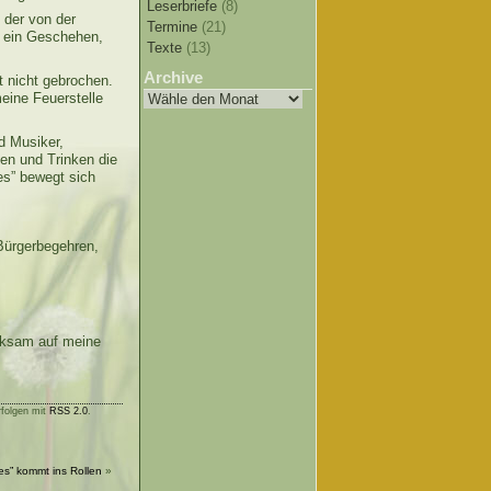
Leserbriefe
(8)
 der von der
Termine
(21)
, ein Geschehen,
Texte
(13)
Archive
 nicht gebrochen.
meine Feuerstelle
d Musiker,
en und Trinken die
es” bewegt sich
Bürgerbegehren,
erksam auf meine
rfolgen mit
RSS 2.0
.
es” kommt ins Rollen
»