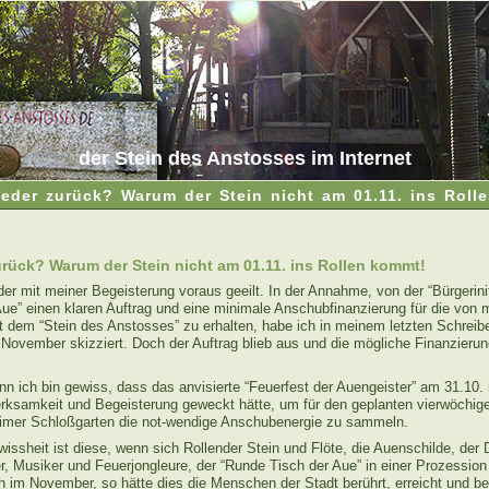
der Stein des Anstosses im Internet
eder zurück? Warum der Stein nicht am 01.11. ins Roll
rück? Warum der Stein nicht am 01.11. ins Rollen kommt!
der mit meiner Begeisterung voraus geeilt. In der Annahme, von der “Bürgerinit
Aue” einen klaren Auftrag und eine minimale Anschubfinanzierung für die von m
 dem “Stein des Anstosses” zu erhalten, habe ich in meinem letzten Schrei
 November skizziert. Doch der Auftrag blieb aus und die mögliche Finanzierung
n ich bin gewiss, dass das anvisierte “Feuerfest der Auengeister” am 31.10. 
rksamkeit und Begeisterung geweckt hätte, um für den geplanten vierwöchig
mer Schloßgarten die not-wendige Anschubenergie zu sammeln.
issheit ist diese, wenn sich Rollender Stein und Flöte, die Auenschilde, der D
r, Musiker und Feuerjongleure, der “Runde Tisch der Aue” in einer Prozession
h im November, so hätte dies die Menschen der Stadt berührt, erreicht und b