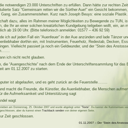
ie notwendigen 23.000 Unterschriften zu erfüllen. Dann hätte zur rechten Zeit
ostulierte Satz “Gemeinsam retten wir die Sürther Aue!” ein Gesicht bekommen
 Gang, ein Zusammenstehen. Kurz nach Joseph Beuys: eine soziale Plastik.
chaft dazu, alles im Rahmen meiner Möglichkeiten zu Bewegende zu TUN, ist
, die Ihr an einer solchen kreatürlichen Kundgebung teilgeben wollt, ein, an 
ich ab 19.00 Uhr. (Bitte telefonisch anmelden: 01577 – 436 92 59)
e ich auf jeden Fall ein “Auenfeuer” in der Aue anzünden und lade Tänzer un
enliebhaber dorthin ein, mit Instrumenten, Feuerholz, Redestab, Decken, Ess
ingen. Vielleicht passiert ja noch ein Geldwunder, und der “Stein des Anstoss
hin…….
nn ich nicht recht glauben.
n, die “Auengeschichte” nach dem Ende der Unterschriftensammlung für das 
eit am 01.12.2007 zu starten.
uter ist abgelaufen, und es geht zurück an die Feuerstelle……..
 und macht die Freunde, die Künstler, die Auenliebhaber, die Menschen aufm
ür die Aufmerksamkeit und Unterstützung sagt
ndel wagt
hrieben am Donnerstag, 25. Oktober 2007 und wurde abgelegt unter "
Texte
". Du kannst die Kommentare ve
geschlossen, aber du kannst einen
Trackback senden
von deiner eigenen Seite.
ur Zeit geschlossen.
01.11.2007 – Der “Stein des Anstoss