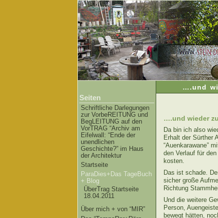
….und wi
Seiten
Schriftliche Darlegungen
zur VorbeREITUNG und
….und wieder zu
BegLEITUNG auf den
VorTRAG “Archiv am
Da bin ich also wie
Eifelwall: “Ende der
Erhalt der Sürther 
unendlichen
“Auenkarawane” mit
Geschichte?” im Haus
den Verlauf für den
der Architektur
kosten.
Startseite
Das ist schade. Den
ParaDies+Das TageBuch
sicher große Aufme
+ Blog
Richtung Stammhei
ÜberTrag Startseite
18.04.2011
Und die weitere Gew
Person, Auengeiste
Über mich + von “MIR”
bewegt hätten, noc