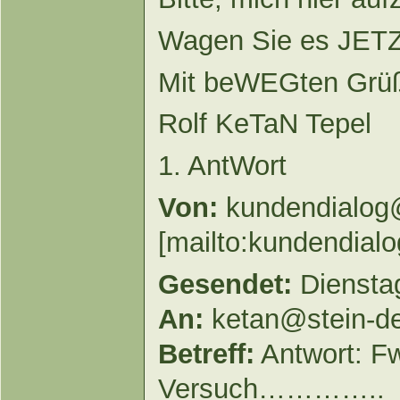
Wagen Sie es JET
Mit beWEGten Grüß
Rolf KeTaN Tepel
1. AntWort
Von:
kundendialog
[mailto:kundendial
Gesendet:
Dienstag
An:
ketan@stein-de
Betreff:
Antwort: F
Versuch…………..