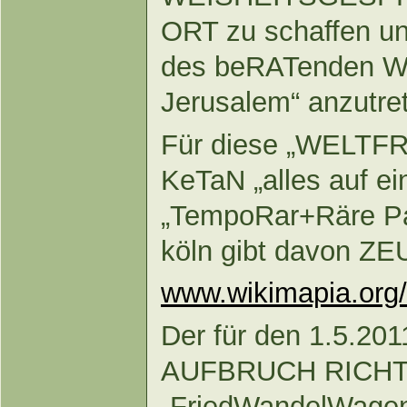
ORT zu schaffen und
des beRATenden Wo
Jerusalem“ anzutre
Für diese „WELTFR
KeTaN „alles auf ei
„TempoRar+Räre P
köln gibt davon Z
www.wikimapia.or
Der für den 1.5.20
AUFBRUCH RICHT
„FriedWandelWagen