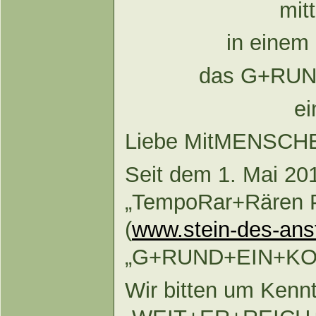
mit
in einem 
das G+RU
ei
Liebe MitMENSCH
Seit dem 1. Mai 201
„TempoRar+Rären 
(
www.stein-des-ans
„G+RUND+EIN+KO
Wir bitten um Ken