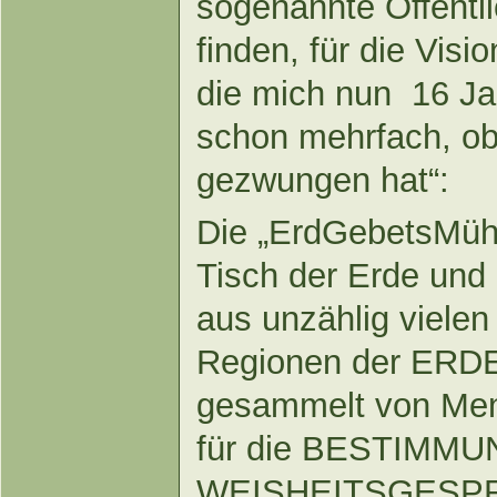
sogenannte Öffentl
finden, für die Vis
die mich nun 16 Ja
schon mehrfach, ob 
gezwungen hat“:
Die „ErdGebetsMühl
Tisch der Erde und 
aus unzählig vielen
Regionen der ERD
gesammelt von Men
für die BESTIMMUN
WEISHEITSGESPRÄ