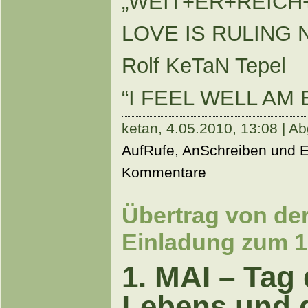
„WEIT+ER+REICH
LOVE IS RULING 
Rolf KeTaN Tepel
“I FEEL WELL AM 
ketan,
4.05.2010, 13:08 | Ab
AufRufe, AnSchreiben und 
Kommentare
Übertrag von der
Einladung zum 1
1. MAI – Tag 
Lebens und 