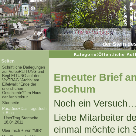
der Stein de
Kategorie:Öffentliche Au
Seiten
Schriftliche Darlegungen
zur VorbeREITUNG und
Erneuter Brief a
BegLEITUNG auf den
VorTRAG “Archiv am
Eifelwall: “Ende der
Bochum
unendlichen
Geschichte?” im Haus
der Architektur
Noch ein Versuc
Startseite
ParaDies+Das TageBuch
+ Blog
Liebe Mitarbeiter 
ÜberTrag Startseite
18.04.2011
einmal möchte ich S
Über mich + von “MIR”