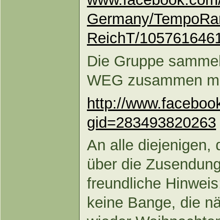
Germany/TempoRar
ReichT/1057616461
Die Gruppe sammelt 
WEG zusammen mög
http://www.faceboo
gid=283493820263
An alle diejenigen, 
über die Zusendung
freundliche Hinweis
keine Bange, die n