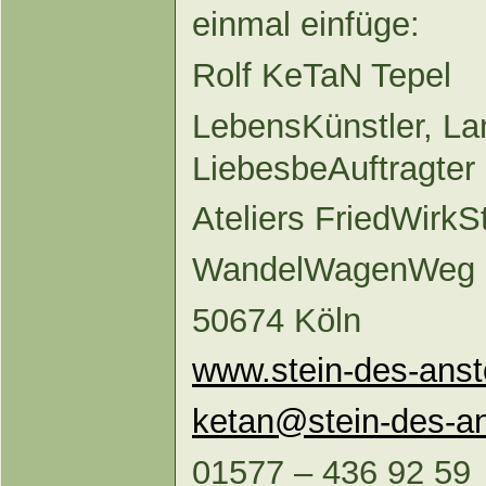
einmal einfüge:
Rolf KeTaN Tepel
LebensKünstler, La
LiebesbeAuftragter
Ateliers FriedWirk
WandelWagenWeg 13
50674 Köln
www.stein-des-ans
ketan@stein-des-a
01577 – 436 92 59