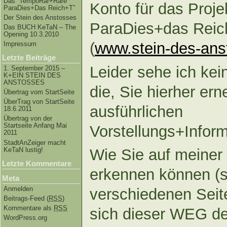
Das “TempoRar+Räre
Konto für das Proj
ParaDies+Das Reich+T”
Der Stein des Anstosses
ParaDies+das Reich
Das BUCH KeTaN – The
Opening 10.3.2010
(
www.stein-des-ans
Impressum
Letzte Beiträge
Leider sehe ich kei
1. September 2015 –
K+EIN STEIN DES
ANSTOSSES
die, Sie hierher er
Übertrag vom StartSeite
ÜberTrag von StartSeite
ausführlichen
18.6.2011
Übertrag von der
Startseite Anfang Mai
Vorstellungs+Infor
2011
StadtAnZeiger macht
KeTaN lustig!
Wie Sie auf meine
Letzte Kommentare
erkennen können (
Meta
Anmelden
verschiedenen Seit
Beitrags-Feed (
RSS
)
Kommentare als
RSS
sich dieser WEG d
WordPress.org