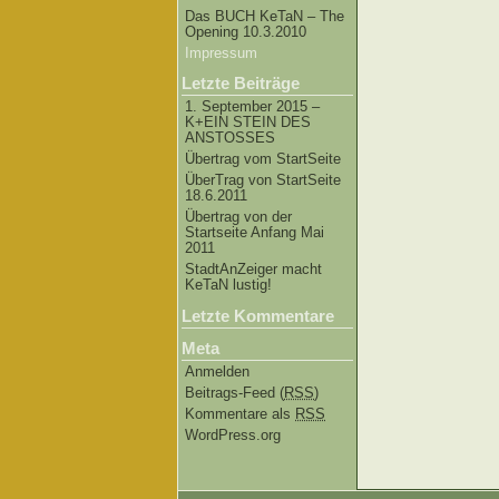
Das BUCH KeTaN – The
Opening 10.3.2010
Impressum
Letzte Beiträge
1. September 2015 –
K+EIN STEIN DES
ANSTOSSES
Übertrag vom StartSeite
ÜberTrag von StartSeite
18.6.2011
Übertrag von der
Startseite Anfang Mai
2011
StadtAnZeiger macht
KeTaN lustig!
Letzte Kommentare
Meta
Anmelden
Beitrags-Feed (
RSS
)
Kommentare als
RSS
WordPress.org