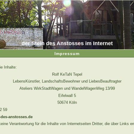
der Stein des Anstosses im Internet
Impressum
ie Inhalte:
Rolf KeTaN Tepel
LebensKünstler, LandschaftsBewohner und LiebesBeauftragter
Ateliers WirkStadtWagen und WandelWagenWeg 13/99
Eifelwall 5
50674 Köln
92 59
-des-anstosses.de
ne Verantwortung für die Inhalte von Internetseiten Dritter, die über Links er