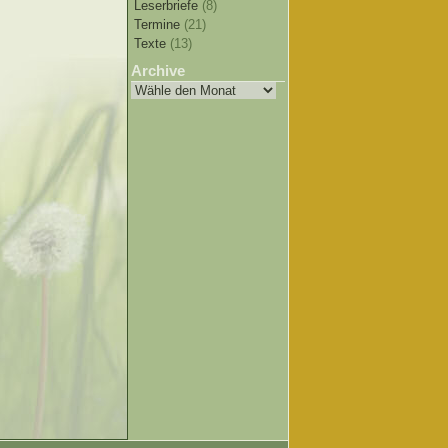
Leserbriefe
(8)
Termine
(21)
Texte
(13)
Archive