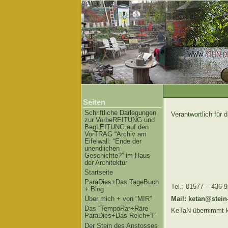
Seiten
Schriftliche Darlegungen
Verantwortlich für d
zur VorbeREITUNG und
BegLEITUNG auf den
VorTRAG “Archiv am
Eifelwall: “Ende der
unendlichen
Geschichte?” im Haus
der Architektur
Startseite
ParaDies+Das TageBuch
Tel.: 01577 – 436 
+ Blog
Mail: ketan@stein
Über mich + von “MIR”
Das “TempoRar+Räre
KeTaN übernimmt kei
ParaDies+Das Reich+T”
Der Stein des Anstosses