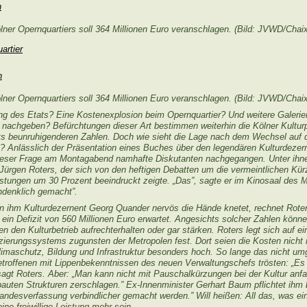
ner Opernquartiers soll 364 Millionen Euro veranschlagen. (Bild: JVWD/Chai
ner Opernquartiers soll 364 Millionen Euro veranschlagen. (Bild: JVWD/Chai
ng des Etats? Eine Kostenexplosion beim Opernquartier? Und weitere Galerien
 nachgeben? Befürchtungen dieser Art bestimmen weiterhin die Kölner Kulturp
ts beunruhigenderen Zahlen.
Doch wie sieht die Lage nach dem Wechsel auf
 Anlässlich der Präsentation eines Buches über den legendären Kulturdezer
ieser Frage am Montagabend namhafte Diskutanten nachgegangen. Unter ihne
Jürgen Roters, der sich von den heftigen Debatten um die vermeintlichen Kü
rleistungen um 30 Prozent beeindruckt zeigte. „Das”, sagte er im Kinosaal de
hdenklich gemacht”.
 ihm Kulturdezernent Georg Quander nervös die Hände knetet, rechnet Roter
ein Defizit von 560 Millionen Euro erwartet. Angesichts solcher Zahlen könn
en den Kulturbetrieb aufrechterhalten oder gar stärken. Roters legt sich auf 
erungssystems zugunsten der Metropolen fest. Dort seien die Kosten nicht nu
limaschutz, Bildung und Infrastruktur besonders hoch. So lange das nicht umg
troffenen mit Lippenbekenntnissen des neuen Verwaltungschefs trösten: „Es 
sagt Roters. Aber: „Man kann nicht mit Pauschalkürzungen bei der Kultur anfa
auten Strukturen zerschlagen.” Ex-Innenminister Gerhart Baum pflichtet ihm b
andesverfassung verbindlicher gemacht werden.” Will heißen: All das, was ei
ne freiwillige Leistung mehr sein.