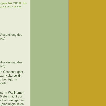
gen für 2010. Im
lles nur leere
-Ausstellung des
oto)
-Ausstellung des
oto)
Ein Gespenst geht
ur Kulturpolitik
o beträgt, im
reits
est im Wahlkampf
0 steht nicht zur
ss Köln weniger für
 „eine unglaublich