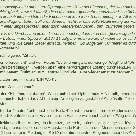
rte zwangsläufig auch zum Opernquartier: Dezernent Quander, der sich nac
ühle” gönnt, verweist darauf, dass der zuletzt genannte Finanzbedarf von 364 
pernneubauten in Oslo oder Kopenhagen immer noch eher niedrig sei. Alles wa
Grundlage entbehrt. Sollte es dennoch nicht für eine volle Realisierung der P
mit einer „abgespeckten, aber doch wiedererkennbaren Form” zufrieden geben.
 dies mit Durchhalteparolen. Er sei sich sicher, dass man eine „hervorragende
r Betrieb in der Spielzeit 2013 / 14 aufgenommen werde. Ohnehin sei es an d
ten” und „die Leute wieder ernst zu nehmen”. So lange der Kämmerer es duld
vorgestern!
l folgende “Zitate”:
en erforderlich!” und von Roters “Es wird ein ganz schwieriger Weg!” und “Wir
uren zerschlagen!”, werden aber “eine hervorragende Lösung durchsetZEN!” u
, mit neuem Optimismus zu starten” und “die Leute wieder ernst zu nehmen!”.
statten Sie mir dazu “EIN Wort”?
“beim Wort” nehmen?
an der ZEIT “neu zu starten”! Wenn sich dabei Optimismus EIN+stellt, umso be
meister haben das AMT, diesen Neubeginn zu gestalten! Also “walten” Sie!
ieß)
er den “Leuten” bitte auch den “KeTaN” ernst, in seinem immer wieder wieder
Stadt kreatürlich zu beRATen, für den Fall, sie wolle sich auf den “Weg des 
lichkeiten Ihres Amtes, das kreative, heilende, aufrichtige, geistige, er+lösen
nde, menschliche, schöne + gestaltende Potential in den Menschen dieser S
 (Heute ist eine Meldung im KSTA über die neuesten Prognosen über das A