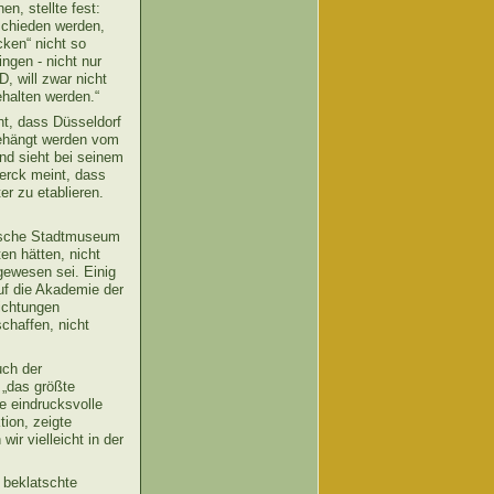
n, stellte fest:
schieden werden,
cken“ nicht so
ngen - nicht nur
, will zwar nicht
halten werden.“
ht, dass Düsseldorf
gehängt werden vom
nd sieht bei seinem
terck meint, dass
r zu etablieren.
nische Stadtmuseum
n hätten, nicht
ewesen sei. Einig
uf die Akademie der
richtungen
chaffen, nicht
uch der
 „das größte
e eindrucksvolle
tion, zeigte
ir vielleicht in der
 beklatschte