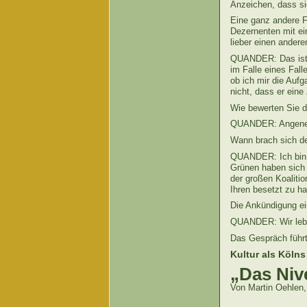
Anzeichen, dass sic
Eine ganz andere F
Dezernenten mit ei
lieber einen ander
QUANDER: Das ist s
im Falle eines Fal
ob ich mir die Auf
nicht, dass er ein
Wie bewerten Sie d
QUANDER: Angenehm 
Wann brach sich de
QUANDER: Ich bin j
Grünen haben sich 
der großen Koaliti
Ihren besetzt zu h
Die Ankündigung ei
QUANDER: Wir lebe
Das Gespräch führt
Kultur als Köln
„Das Niv
Von Martin Oehlen, 