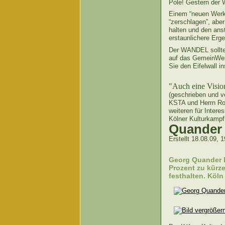
Pole! Gestern der
Einem “neuen Werk
“zerschlagen”, aber
halten und den ans
erstaunlichere Erg
Der WANDEL sollte 
auf das GemeinWes
Sie den Eifelwall 
"Auch eine Visio
(geschrieben und v
KSTA und Herrn Rot
weiteren für Intere
Kölner Kulturkampf
Quander 
Erstellt 18.08.09, 
Georg Quander h
Prozent zu kürze
festhalten. Köln