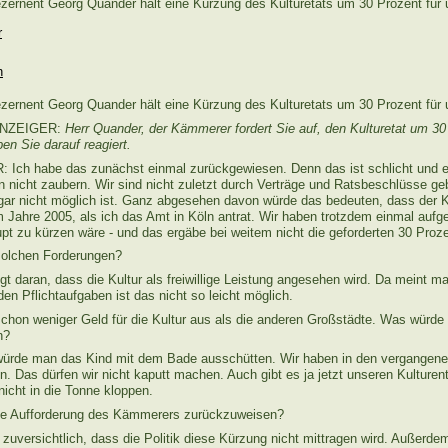
ezernent Georg Quander hält eine Kürzung des Kulturetats um 30 Prozent für 
ezernent Georg Quander hält eine Kürzung des Kulturetats um 30 Prozent für 
ANZEIGER:
Herr
Quander, der Kämmerer fordert Sie
auf, den Kulturetat um 30
ben Sie darauf
reagiert.
h habe das zunächst einmal zurückgewiesen. Denn das ist schlicht und ei
nn nicht zaubern. Wir sind nicht zuletzt durch Verträge und Ratsbeschlüsse g
 gar nicht möglich ist. Ganz abgesehen davon würde das bedeuten, dass der K
m Jahre 2005, als ich das Amt in Köln antrat. Wir haben trotzdem einmal aufge
pt zu kürzen wäre - und das ergäbe bei weitem nicht die geforderten 30 Proze
olchen Forderungen?
 daran, dass die Kultur als freiwillige Leistung angesehen wird. Da meint 
en Pflichtaufgaben ist das nicht so leicht möglich.
schon weniger Geld für die Kultur aus als die anderen Großstädte. Was würde 
n?
de man das Kind mit dem Bade ausschütten. Wir haben in den vergangene
. Das dürfen wir nicht kaputt machen. Auch gibt es ja jetzt unseren Kulturen
icht in die Tonne kloppen.
ine Aufforderung des Kämmerers zurückzuweisen?
versichtlich, dass die Politik diese Kürzung nicht mittragen wird. Außerdem 