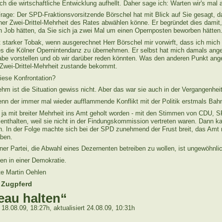
h die wirtschaftliche Entwicklung aufhellt. Daher sage ich: Warten wir's mal 
rage: Der SPD-Fraktionsvorsitzende Börschel hat mit Blick auf Sie gesagt, 
ner Zwei-Drittel-Mehrheit des Rates abwählen könne. Er begründet dies damit,
en Job hätten, da Sie sich ja zwei Mal um einen Opernposten beworben hätten
tarker Tobak, wenn ausgerechnet Herr Börschel mir vorwirft, dass ich mich b
les die Kölner Opernintendanz zu übernehmen. Er selbst hat mich damals ange
gabe vorstellen und ob wir darüber reden könnten. Was den anderen Punkt ange
e Zwei-Drittel-Mehrheit zustande bekommt.
iese Konfrontation?
ist die Situation gewiss nicht. Aber das war sie auch in der Vergangenheit
nn der immer mal wieder aufflammende Konflikt mit der Politik erstmals Bah
a mit breiter Mehrheit ins Amt geholt worden - mit den Stimmen von CDU, 
enthalten, weil sie nicht in der Findungskommission vertreten waren. Dann 
on. In der Folge machte sich bei der SPD zunehmend der Frust breit, das Amt 
aben.
ner Partei, die Abwahl eines Dezernenten betreiben zu wollen, ist ungewöhnli
n in einer Demokratie.
e Martin Oehlen
s Zugpferd
eau halten“
18.08.09, 18:27h, aktualisiert 24.08.09, 10:31h