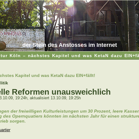
der Stein des Anstosses im Internet
ltur Köln – nächstes Kapitel und was KetaN dazu EIN+fäl
chstes Kapitel und was KetaN dazu EIN+fällt!
itik
elle Reformen unausweichlich
.10.09, 19:24h, aktualisiert 13.10.09, 19:25h
gen der freiwilligen Kulturleistungen um 30 Prozent, leere Kasse
ng des Opernquatiers könnten im nächsten Jahr für einen struktur
rieb sorgen.