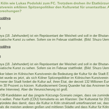
u Köln wie Lukas Podolski zum FC. Trotzdem drohen ihr Etatkürzun
verein erklären Spitzenpolitiker den Kulturetat für unantastbar. A
sprechungen?
a (18. Jahrhundert) ist ein Repräsentant der Weisheit und soll in der Bhutan
atische Kunst zu sehen. Sofern sie im Februar stattfindet. (Bild: Shuzo Uem
a (18. Jahrhundert) ist ein Repräsentant der Weisheit und soll in der Bhutan
atische Kunst zu sehen. Sofern sie im Februar stattfindet. (Bild: Shuzo Uem
iker loben im Kölnischen Kunstverein die Bedeutung der Kultur für die Stadt.
et wurde es jetzt, als sich Kölner Spitzenpolitiker im Kölnischen Kunstverein z
rer der Stadt fordert die Kultur auf, ihren Etat, der derzeit 132 Millionen Eur
 30 Prozent zu kürzen. Kulturdezernent Georg Quander hat das Ansinnen be
he Interview). Aber die Verunsicherung ist groß.
 OB-Kandidaten auf das jüngste Kürzungs-Szenario zeigen, dass sie zumind
 wollen. Peter Kurth (CDU) formulierte es am Klarsten: Der Kulturetat für 201
gründete dies damit, dass die Kultur in Köln strukturell unterfinanziert sei, da
als die meisten anderen großen und mittleren Städte und dass Kultur für Köln