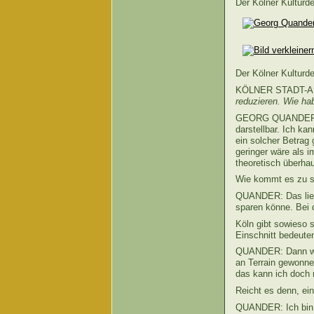
Der Kölner Kulturd
Der Kölner Kulturd
KÖLNER STADT-
reduzieren. Wie ha
GEORG QUANDER: Ic
darstellbar. Ich ka
ein solcher Betrag
geringer wäre als i
theoretisch überhau
Wie kommt es zu s
QUANDER: Das liegt
sparen könne. Bei d
Köln gibt sowieso 
Einschnitt bedeute
QUANDER: Dann wür
an Terrain gewonnen
das kann ich doch n
Reicht es denn, e
QUANDER: Ich bin zu