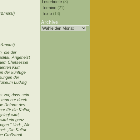
Leserbriefe
(8)
Termine
(21)
x&moral)
Texte
(13)
Archive
x&moral)
, die der
olitik. Angeheizt
 dem Chefsessel
nenten Kurt
n der künftige
rzungen der
s Museum Ludwig,
s vor, dass sein
e man nur durch
eine Reform des
r für die Kultur,
elegt wird,
wird ein ganz
ngen.” Und: „Wir
ei: „Die Kultur
ne Großstadt