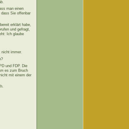
ab.
dass man einen
 dass Sie offenbar
.
ereit erklärt habe,
rufen und gefragt,
ht: Ich glaube
 nicht immer.
n?
SPD und FDP. Die
kam es zum Bruch
nicht mit einem der
ch.