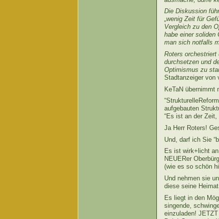
Die Diskussion füh
„wenig Zeit für Gef
Vergleich zu den O
habe einer soliden 
man sich notfalls 
Roters orchestriert
durchsetzen und de
Optimismus zu star
Stadtanzeiger von 
KeTaN übernimmt ma
“StrukturelleReform
aufgebauten Strukt
“Es ist an der Zeit
Ja Herr Roters! Ge
Und, darf ich Sie 
Es ist wirk+licht 
NEUERer Oberbürger
(wie es so schön h
Und nehmen sie unt
diese seine Heimat
Es liegt in den Mög
singende, schwinge
einzuladen! JETZT