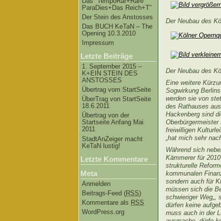
Das “TempoRar+Räre
ParaDies+Das Reich+T”
Der Stein des Anstosses
Der Neubau des Köl
Das BUCH KeTaN – The
Opening 10.3.2010
Impressum
Letzte Beiträge
1. September 2015 –
Der Neubau des Köl
K+EIN STEIN DES
ANSTOSSES
Eine weitere Kürzu
Übertrag vom StartSeite
Sogwirkung Berlins
werden sie von ste
ÜberTrag von StartSeite
18.6.2011
des Rathauses aus?
Hackenberg sind d
Übertrag von der
Oberbürgermeister 
Startseite Anfang Mai
2011
freiwilligen Kultu
„hat mich sehr nac
StadtAnZeiger macht
KeTaN lustig!
Während sich neben
Kämmerer für 2010 
Letzte Kommentare
strukturelle Reform
Meta
kommunalen Finanzi
sondern auch für K
Anmelden
müssen sich die Be
Beitrags-Feed (
RSS
)
schwieriger Weg„, 
Kommentare als
RSS
dürfen keine aufgeb
WordPress.org
muss auch in der L
ausmache, dürfe kei