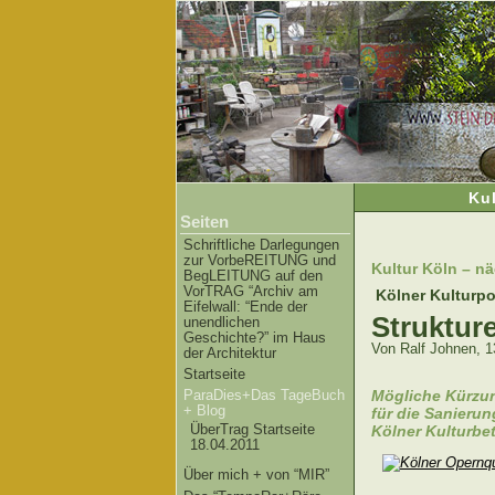
Ku
Seiten
Schriftliche Darlegungen
zur VorbeREITUNG und
Kultur Köln – nä
BegLEITUNG auf den
VorTRAG “Archiv am
Kölner Kulturpol
Eifelwall: “Ende der
Struktur
unendlichen
Geschichte?” im Haus
Von Ralf Johnen, 13
der Architektur
Startseite
Mögliche Kürzun
ParaDies+Das TageBuch
+ Blog
für die Sanieru
ÜberTrag Startseite
Kölner Kulturbet
18.04.2011
Über mich + von “MIR”