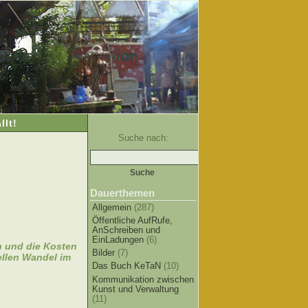
lt!
Suche nach:
Dauerthemen
Allgemein
(287)
Öffentliche AufRufe,
AnSchreiben und
EinLadungen
(6)
n und die Kosten
Bilder
(7)
ellen Wandel im
Das Buch KeTaN
(10)
Kommunikation zwischen
Kunst und Verwaltung
(11)