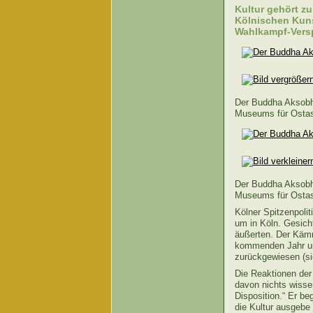
Kultur gehört z
Kölnischen Kunst
Wahlkampf-Ver
Der Buddha Aksobhy
Museums für Ostasi
Der Buddha Aksobhy
Museums für Ostasi
Kölner Spitzenpolit
um in Köln. Gesicht
äußerten. Der Kämme
kommenden Jahr um
zurückgewiesen (sie
Die Reaktionen der
davon nichts wissen
Disposition.“ Er be
die Kultur ausgebe 