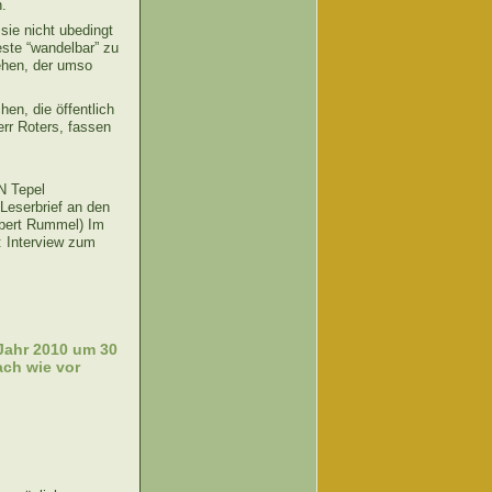
.
ie nicht ubedingt
este “wandelbar” zu
ehen, der umso
en, die öffentlich
rr Roters, fassen
epel
Leserbrief an den
lbert Rummel) Im
e: Interview zum
Jahr 2010 um 30
ach wie vor