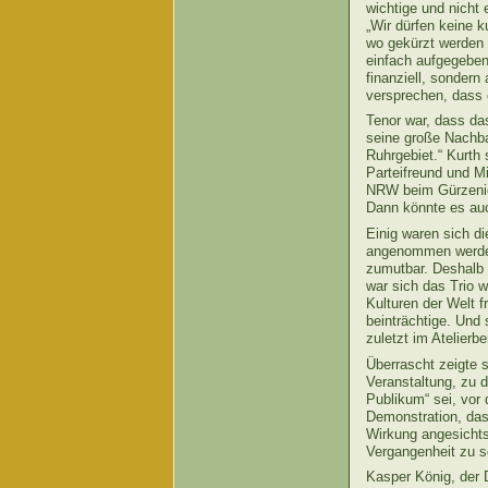
wichtige und nicht 
„Wir dürfen keine 
wo gekürzt werden k
einfach aufgegeben 
finanziell, sondern
versprechen, dass
Tenor war, dass da
seine große Nachba
Ruhrgebiet.“ Kurth
Parteifreund und Mi
NRW beim Gürzenich
Dann könnte es auch
Einig waren sich 
angenommen werden 
zumutbar. Deshalb 
war sich das Trio 
Kulturen der Welt f
beinträchtige. Und 
zuletzt im Atelierb
Überrascht zeigte 
Veranstaltung, zu d
Publikum“ sei, vor 
Demonstration, das
Wirkung angesichts 
Vergangenheit zu se
Kasper König, der 