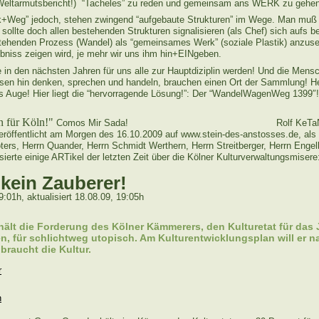
 Weltarmutsbericht!) “Tacheles” zu reden und gemeinsam ans WERK zu gehen
+Weg” jedoch, stehen zwingend “aufgebaute Strukturen” im Wege. Man muß s
 sollte doch allen bestehenden Strukturen signalisieren (als Chef) sich aufs b
tehenden Prozess (Wandel) als “gemeinsames Werk” (soziale Plastik) anzus
ebniss zeigen wird, je mehr wir uns ihm hin+EINgeben.
in den nächsten Jahren für uns alle zur Hauptdiziplin werden! Und die Mensch
en hin denken, sprechen und handeln, brauchen einen Ort der Sammlung! He
ins Auge! Hier liegt die “hervorragende Lösung!”: Der “WandelWagenWeg 1399″!
n für Köln!"
Comos Mir Sada! Rolf KeTaN T
eröffentlicht am Morgen des 16.10.2009 auf www.stein-des-anstosses.de, als 
ers, Herrn Quander, Herrn Schmidt Werthern, Herrn Streitberger, Herrn Enge
ssierte einige ARTikel der letzten Zeit über die Kölner Kulturverwaltungsmiser
kein Zauberer!
19:01h, aktualisiert 18.08.09, 19:05h
ält die Forderung des Kölner Kämmerers, den Kulturetat für das 
n, für schlichtweg utopisch. Am Kulturentwicklungsplan will er n
 braucht die Kultur.