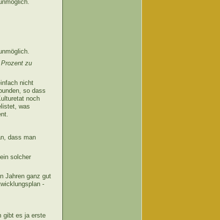
unmöglich.
unmöglich.
 Prozent zu
nfach nicht
ebunden, so dass
ulturetat noch
listet, was
nt.
man, dass man
ein solcher
n Jahren ganz gut
twicklungsplan -
gibt es ja erste