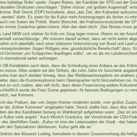
eine beliebige Rolle“ spiele. Jürgen Roters, der Kandidat der SPD und der Grüne
kulturellen Strukturen zerschlagen.“ Daher müsse „mit großem Augenmaß“ ent
önne. Ralf Sterck (FDP) formulierte, dass „das Ziel, den Kulturetat aufzusto
werden“ dürfe. Es seien für die Kultur mehr Anstrengungen als bisher zu erbri
 auch von Seiten der Politik. Martin Börschel, der Fraktionsvorsitzende der SPD
 es immer Zuwächse geben könne. Aber das dann doch: „Das Niveau muss ge
s Land NRW sich stärker für Köln ins Zeug legen müsse. Roters ist der Ansic
rstadt vernachlässige: „Wir müssen darauf achten, dass wir nicht weiter ab
 sehnt sich ebenfalls nach einer stärkeren Unterstützung von Bund und Land u
nisterpräsidenten Jürgen Rüttgers eine „grundsätzliche Bereitschaft“ dazu. S
-Orchester „ein Schippchen drauflegen sollte“, um es als ein Landesorcheste
 international weiter aufsteigen.
die OB-Kandidaten auch darin, dass die Schenkung eines Anbaus an das Köl
müsse. Alles andere sei den Stiftern, die zehn Jahre ihr Geschenk angebote
sehe man auch darüber hinweg, dass das Wettbewerbsergebnis ein anderes g
weiter, dass die Kostenexplosion beim Opernquartier nicht hinzunehmen sei. A
reut es sich zudem, aber will nicht, dass deren Finanzierung andere Kulturein
schließlich wurde die Freie Szene gepriesen; ihr bessere Bedingungen zu vers
ereich, war Konsens.
sich das Podium, das von Jürgen Keimer moderiert wurde, vom großen Zuspr
er der „Kölner Komment“ eingeladen hatte. Sterck stellte fest, dass dies wohl
dem die drei Kandidaten bislang im Wahlkampf aufgetreten seien: „Das ist ein
s Kultur viele angeht.“ Auch Winrich Granitzka, der Vorsitzende der CDU-Frak
des überfüllten Saals: „Kultur ist eine der Lebensadern der Stadt - das haben w
hr den Spezialisten überlassen. Kultur geht alle an.“
Direktor des Museum Ludwig, formulierte in diesem Zusammenhang die heftig