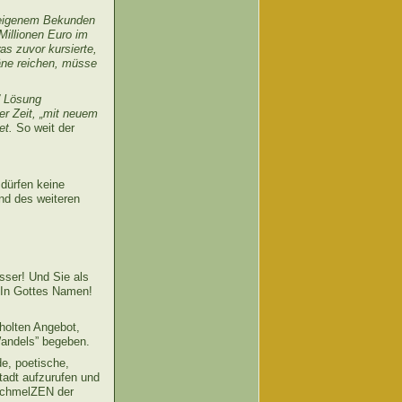
h eigenem Bekunden
Millionen Euro im
s zuvor kursierte,
läne reichen, müsse
” Lösung
er Zeit, „mit neuem
et.
So weit der
 dürfen keine
nd des weiteren
sser! Und Sie als
 In Gottes Namen!
holten Angebot,
Wandels” begeben.
de, poetische,
tadt aufzurufen und
bschmelZEN der