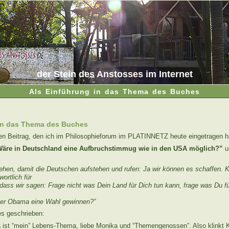
der Stein des Anstosses im Internet
Als Einführung in das Thema des Buches
 in das Thema des Buches
inen Beitrag, den ich im Philosophieforum im PLATINNETZ heute eingetragen h
äre in Deutschland eine Aufbruchstimmug wie in den USA möglich?”
u
en, damit die Deutschen aufstehen und rufen: Ja wir können es schaffen. K
ortlich für
 dass wir sagen: Frage nicht was Dein Land für Dich tun kann, frage was Du f
her Obama eine Wahl gewinnen?”
s geschrieben:
ist “mein” Lebens-Thema, liebe Monika und “Themengenossen”. Also klinkt 