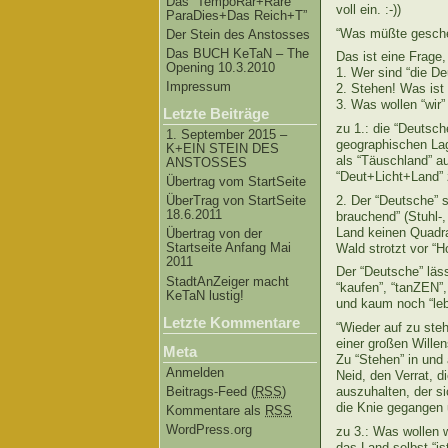
Das “TempoRar+Räre
voll ein. :-))
ParaDies+Das Reich+T”
“Was müßte gescheh
Der Stein des Anstosses
Das BUCH KeTaN – The
Das ist eine Frage
Opening 10.3.2010
1. Wer sind “die D
Impressum
2. Stehen! Was ist
3. Was wollen “wir”
Letzte Beiträge
zu 1.: die “Deutsch
1. September 2015 –
geographischen Lag
K+EIN STEIN DES
als “Täuschland” au
ANSTOSSES
“Deut+Licht+Land” 
Übertrag vom StartSeite
2. Der “Deutsche” s
ÜberTrag von StartSeite
18.6.2011
brauchend” (Stuhl-,
Land keinen Quadra
Übertrag von der
Startseite Anfang Mai
Wald strotzt vor “H
2011
Der “Deutsche” lässt
StadtAnZeiger macht
“kaufen”, “tanZEN”, 
KeTaN lustig!
und kaum noch “leb
Letzte Kommentare
“Wieder auf zu ste
einer großen Wille
Meta
Zu “Stehen” in und
Anmelden
Neid, den Verrat, 
Beitrags-Feed (
RSS
)
auszuhalten, der si
die Knie gegangen 
Kommentare als
RSS
WordPress.org
zu 3.: Was wollen w
das Land selbst “is