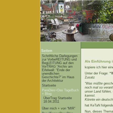
Seiten
Schriftliche Darlegungen
zur VorbeREITUNG und
Als Einführung
BegLEITUNG auf den
VorTRAG “Archiv am
kopiere ich hier e
Eifelwall: “Ende der
Unter der Frage:
“W
unendlichen
Geschichte?” im Haus
Zusatz
der Architektur
“Was müßte gescheh
Startseite
noch mal so verantw
ParaDies+Das TageBuch
unser Land fühlen,
+ Blog
kannst.
ÜberTrag Startseite
Könnte ein deutsc
18.04.2011
hat KeTaN folgende
Über mich + von “MIR”
Nun, dieses Thema 