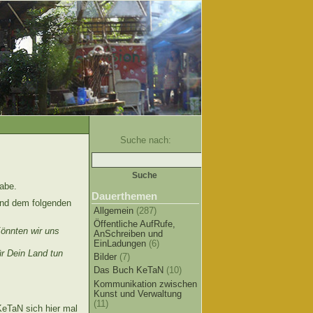
Suche nach:
abe.
Dauerthemen
nd dem folgenden
Allgemein
(287)
Öffentliche AufRufe,
önnten wir uns
AnSchreiben und
EinLadungen
(6)
ür Dein Land tun
Bilder
(7)
Das Buch KeTaN
(10)
Kommunikation zwischen
Kunst und Verwaltung
(11)
KeTaN sich hier mal