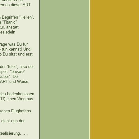
hen ob dieser ART
Begriffen “Heilen”,
 “Titanic”
ur, anstatt
besiedeln
rage was Du für
e tun kannst! Und
 Du sitzt und erst
r “Idiot”, also der,
elt. “privare”
äuber”. Der
er ART und Weise,
k des bedenkenlosen
T!) einen Weg aus
ischen Flughafens
 dient nun der
 Realisierung……