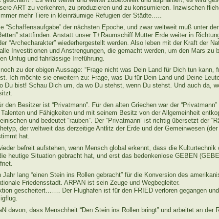
sere ART zu verkehren, zu produzieren und zu konsumieren. Inzwischen flie
 immer mehr Tiere in kleinräumige Refugien der Städte…..
die “Schaffensaufgabe” der nächsten Epoche, und zwar weltweit muß unter den 
tten” stattfinden. Anstatt unser T+Raumschiff Mutter Erde weiter in Richtung
 “Archecharakter” wiederhergestellt werden. Also leben mit der Kraft der Nat
 alle Investitionen und Anstrengungen, die gemacht werden, um den Mars zu 
en Unfug und fahrlässige Irreführung.
och zu der obigen Aussage: “Frage nicht was Dein Land für Dich tun kann, f
st. Ich möchte sie erweitern zu: Frage, was Du für Dein Land und Deine Leut
o Du bist! Schau Dich um, da wo Du stehst, wenn Du stehst. Und auch da, wo
itzt.
r den Besitzer ist “Privatmann”. Für den alten Griechen war der “Privatmann” de
 Talenten und Fähigkeiten und mit seinem Besitz von der Allgemeinheit entkopp
nischen und bedeutet “rauben”. Der “Privatmann” ist richtig übersetzt der “R
rchetyp, der weltweit das derzeitige Antlitz der Erde und der Gemeinwesen (d
stimmt hat.
 wieder befreit aufstehen, wenn Mensch global erkennt, dass die Kulturtechni
e heutige Situation gebracht hat, und erst das bedenkenlose GEBEN (GEBE
fnet.
 Jahr lang “einen Stein ins Rollen gebracht” für die Konversion des amerikan
nationale Friedensstadt. ARPAN ist sein Zeuge und Wegbegleiter.
ktion gescheitert……. Der Flughafen ist für den FRIED verloren gegangen und
igflug.
aN davon, dass Menschheit “Den Stein ins Rollen bringt” und arbeitet an der