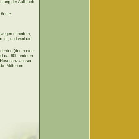
chtung der Aufbruch
könnte.
swegen scheitern,
 ist, und weil die
enten (der in einer
nd ca. 600 anderen
e Resonanz ausser
e. Mitten im