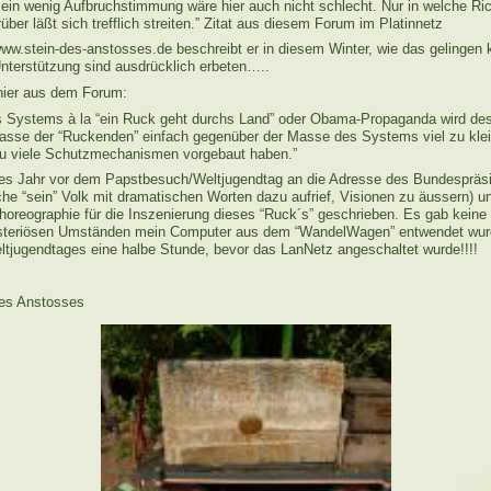
, ein wenig Aufbruchstimmung wäre hier auch nicht schlecht. Nur in welche Ri
rüber läßt sich trefflich streiten.” Zitat aus diesem Forum im Platinnetz
ww.stein-des-anstosses.de beschreibt er in diesem Winter, wie das gelingen 
terstützung sind ausdrücklich erbeten…..
 hier aus dem Forum:
s Systems à la “ein Ruck geht durchs Land” oder Obama-Propaganda wird de
 Masse der “Ruckenden” einfach gegenüber der Masse des Systems viel zu klein
zu viele Schutzmechanismen vorgebaut haben.”
es Jahr vor dem Papstbesuch/Weltjugendtag an die Adresse des Bundespräsid
e “sein” Volk mit dramatischen Worten dazu aufrief, Visionen zu äussern) u
oreographie für die Inszenierung dieses “Ruck´s” geschrieben. Es gab kein
ysteriösen Umständen mein Computer aus dem “WandelWagen” entwendet wurd
jugendtages eine halbe Stunde, bevor das LanNetz angeschaltet wurde!!!!
des Anstosses