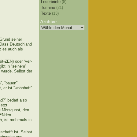
Leserbriefe
(8)
Termine
(21)
Texte
(13)
Archive
 Grund seiner
. Dass Deutschland
b es auch als
sit-ZEN) oder “ver-
gibt in “seinem”
 wurde. Selbst der
n”, “bauen”,
, er ist “wohnhaft”
d?” bedarf also
etzt.
ie Missgunst, den
tZENden
h, ist mehrmals in
schafft ist! Selbst
eschunden und