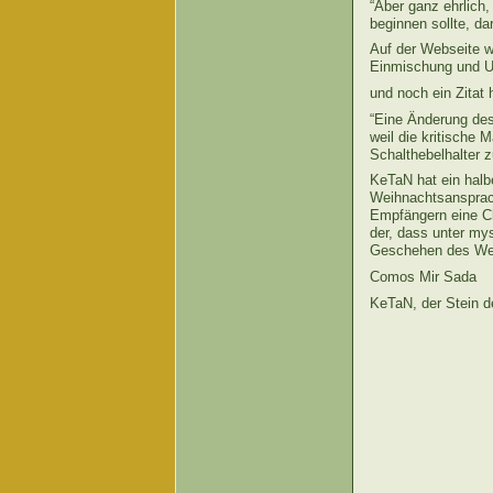
“Aber ganz ehrlich
beginnen sollte, da
Auf der Webseite w
Einmischung und Un
und noch ein Zitat
“Eine Änderung de
weil die kritische
Schalthebelhalter 
KeTaN hat ein halb
Weihnachtsansprach
Empfängern eine Ch
der, dass unter m
Geschehen des Welt
Comos Mir Sada
KeTaN, der Stein 