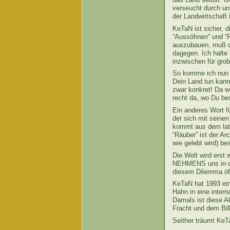
verseucht durch un
der Landwirtschaft
KeTaN ist sicher, 
“Aussöhnen” und “Re
auszubauen, muß der
dagegen. Ich halte
inzwischen für grob
So komme ich nun n
Dein Land tun kann
zwar konkret! Da w
recht da, wo Du bes
Ein anderes Wort fü
der sich mit seinen
kommt aus dem latei
“Räuber” ist der A
wie gelebt wird) be
Die Welt wird erst
NEHMENS uns in di
diesem Dilemma öf
KeTaN hat 1993 ein
Hahn in eine inter
Damals ist diese A
Fracht und dem Bill
Seither träumt KeT