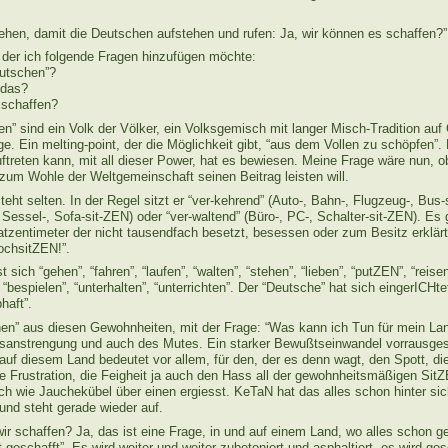
en, damit die Deutschen aufstehen und rufen: Ja, wir können es schaffen?”
, der ich folgende Fragen hinzufügen möchte:
eutschen”?
 das?
 schaffen?
en” sind ein Volk der Völker, ein Volksgemisch mit langer Misch-Tradition auf
e. Ein melting-point, der die Möglichkeit gibt, “aus dem Vollen zu schöpfen”
ftreten kann, mit all dieser Power, hat es bewiesen. Meine Frage wäre nun, o
zum Wohle der Weltgemeinschaft seinen Beitrag leisten will.
teht selten. In der Regel sitzt er “ver-kehrend” (Auto-, Bahn-, Flugzeug-, Bus-
 Sessel-, Sofa-sit-ZEN) oder “ver-waltend” (Büro-, PC-, Schalter-sit-ZEN). Es 
tzentimeter der nicht tausendfach besetzt, besessen oder zum Besitz erklärt
ochsitZEN!”.
 sich “gehen”, “fahren”, “laufen”, “walten”, “stehen”, “lieben”, “putZEN”, “reise
“bespielen”, “unterhalten”, “unterrichten”. Der “Deutsche” hat sich eingerICHtet
haft”.
hen” aus diesen Gewohnheiten, mit der Frage: “Was kann ich Tun für mein Lan
nsanstrengung und auch des Mutes. Ein starker Bewußtseinwandel vorrausges
 auf diesem Land bedeutet vor allem, für den, der es denn wagt, den Spott, d
die Frustration, die Feigheit ja auch den Hass all der gewohnheitsmäßigen Si
ch wie Jauchekübel über einen ergiesst. KeTaN hat das alles schon hinter sic
und steht gerade wieder auf.
ir schaffen? Ja, das ist eine Frage, in und auf einem Land, wo alles schon ge
t geschafft”. Es wird weiter und weiter zubetoniert und asphaltiert, es wird g