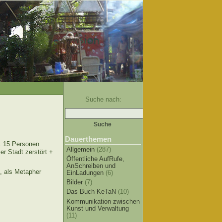
Suche nach:
Dauerthemen
. 15 Personen
Allgemein
(287)
r Stadt zerstört +
Öffentliche AufRufe,
AnSchreiben und
, als Metapher
EinLadungen
(6)
Bilder
(7)
Das Buch KeTaN
(10)
Kommunikation zwischen
Kunst und Verwaltung
(11)