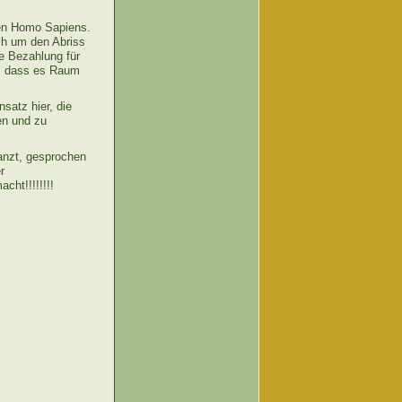
ten Homo Sapiens.
ch um den Abriss
e Bezahlung für
d, dass es Raum
satz hier, die
en und zu
anzt, gesprochen
r
cht!!!!!!!!