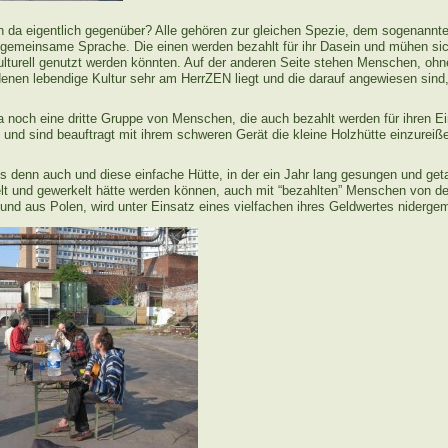
n da eigentlich gegenüber? Alle gehören zur gleichen Spezie, dem sogenann
 gemeinsame Sprache. Die einen werden bezahlt für ihr Dasein und mühen si
lturell genutzt werden könnten. Auf der anderen Seite stehen Menschen, ohn
denen lebendige Kultur sehr am HerrZEN liegt und die darauf angewiesen sin
 noch eine dritte Gruppe von Menschen, die auch bezahlt werden für ihren Ein
nd sind beauftragt mit ihrem schweren Gerät die kleine Holzhütte einzureiß
s denn auch und diese einfache Hütte, in der ein Jahr lang gesungen und get
elt und gewerkelt hätte werden können, auch mit “bezahlten” Menschen von de
nd aus Polen, wird unter Einsatz eines vielfachen ihres Geldwertes nidergema