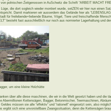
e von polnischen Zeitgenossen in AuSchwitz die Schrift “ARBEIT MACHT FRE
 Lüge, die dort sogleich wieder montiert wurde, setZEN wir hier nun einen Sat
spricht. Damit markieren wir ausserdem das Gelände hier als “LEBENSLAGE
 Stadt für freilebende+liebende Bäume, Vögel, Tiere und freischaffende Mensc
” besteht fast ausschließlich nur noch aus normierter Lagerhaltung und d
agger, um eine kleine Holzhütte
nken über alle diese maschinen, die wir in die Welt gesetzt haben und die tä
 die Abermillionen Kettensägen, Bagger, Betonmischer, Teermaschinen, Abräum
Geldes müssen sie alle “effektiv” und “rationell” eingesetzt sein, also möglic
us ergibt sich eine unvorstellbare Zwangssituation, denn die Kettensägen b