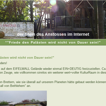
der Stein des Anstosses im Internet
“”Friede den Palästen wird nicht von Dauer sein!”
ästen wird nicht von Dauer sein!”
ders!
r auf dem EIFELWALL Gelände wieder einmal EIN+DEUTIG festzustellen. Ca
n Zeuge, wie vollkommen sinnlos ein weiterer wert+voller KulturRaum in diese
en Brettern, wie sie überall auf unserem Planeten hätte gebaut werden können
tall von Bethlehem” an.