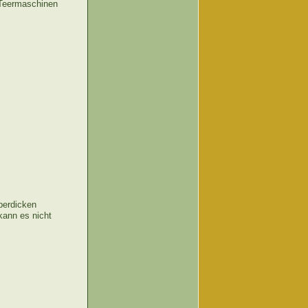
 Teermaschinen
perdicken
kann es nicht