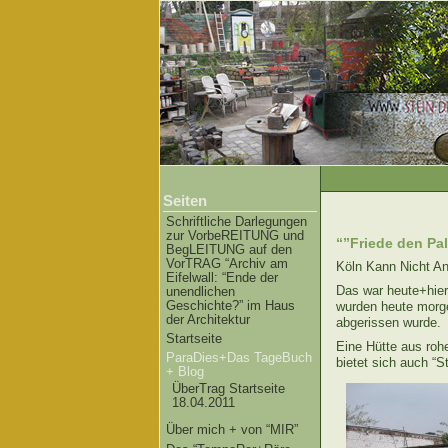
Seiten
Schriftliche Darlegungen
zur VorbeREITUNG und
“”Friede den Pal
BegLEITUNG auf den
VorTRAG “Archiv am
Köln Kann Nicht An
Eifelwall: “Ende der
Das war heute+hie
unendlichen
Geschichte?” im Haus
wurden heute morge
der Architektur
abgerissen wurde.
Startseite
Eine Hütte aus roh
ParaDies+Das TageBuch
bietet sich auch “S
+ Blog
ÜberTrag Startseite
18.04.2011
Über mich + von “MIR”