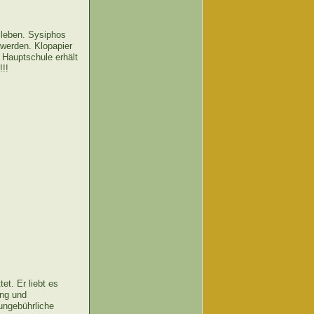
sleben. Sysiphos
 werden. Klopapier
 Hauptschule erhält
!!!
et. Er liebt es
ung und
ungebührliche