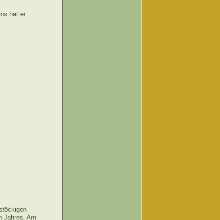
ns hat er
lstöckigen
n Jahres. Am