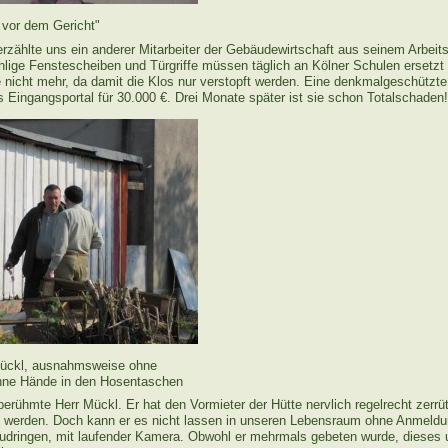
 vor dem Gericht"
erzählte uns ein anderer Mitarbeiter der Gebäudewirtschaft aus seinem Arbeit
hlige Fenstescheiben und Türgriffe müssen täglich an Kölner Schulen ersetzt
e nicht mehr, da damit die Klos nur verstopft werden. Eine denkmalgeschützte
 Eingangsportal für 30.000 €. Drei Monate später ist sie schon Totalschaden!
 Mückl, ausnahmsweise ohne
ohne Hände in den Hosentaschen
 berühmte Herr Mückl. Er hat den Vormieter der Hütte nervlich regelrecht zerrütt
 zu werden. Doch kann er es nicht lassen in unseren Lebensraum ohne Anmeld
udringen, mit laufender Kamera. Obwohl er mehrmals gebeten wurde, dieses 