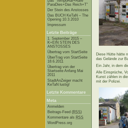
Das “TempoRar+Räre
ParaDies+Das Reich+T”
Der Stein des Anstosses
Das BUCH KeTaN – The
Opening 10.3.2010
Impressum
Letzte Beiträge
1. September 2015 –
K+EIN STEIN DES
ANSTOSSES
Übertrag vom StartSeite
Diese Hütte hätte 
ÜberTrag von StartSeite
das Gelände zur Ba
18.6.2011
Ein Jahr, in dem d
Übertrag von der
Startseite Anfang Mai
Alle Einsprüche, V
2011
Kunst zählen in di
StadtAnZeiger macht
mit der Polizei.
KeTaN lustig!
Letzte Kommentare
Meta
Anmelden
Beitrags-Feed (
RSS
)
Kommentare als
RSS
WordPress.org