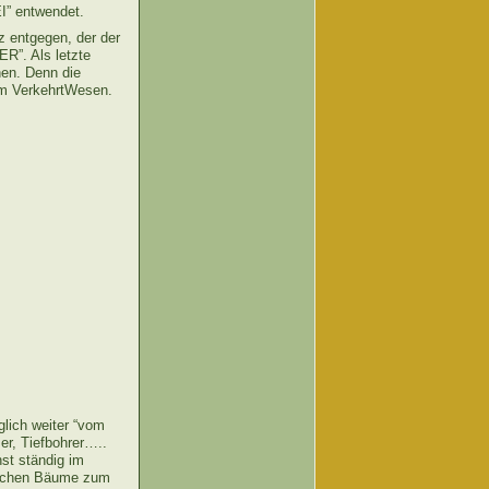
I” entwendet.
z entgegen, der der
R”. Als letzte
hen. Denn die
em VerkehrtWesen.
glich weiter “vom
er, Tiefbohrer…..
hst ständig im
rauchen Bäume zum