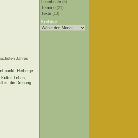
Leserbriefe
(8)
Termine
(21)
Texte
(13)
Archive
 nächsten Jahres
effpunkt, Herberge.
 Kultur, Leben,
t ist die Drohung