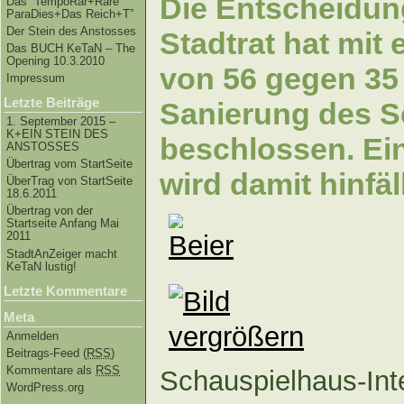
Die Entscheidung
Das “TempoRar+Räre
ParaDies+Das Reich+T”
Der Stein des Anstosses
Stadtrat hat mit 
Das BUCH KeTaN – The
Opening 10.3.2010
von 56 gegen 35
Impressum
Letzte Beiträge
Sanierung des S
1. September 2015 –
K+EIN STEIN DES
beschlossen. Ei
ANSTOSSES
Übertrag vom StartSeite
wird damit hinfäll
ÜberTrag von StartSeite
18.6.2011
Übertrag von der
Startseite Anfang Mai
2011
StadtAnZeiger macht
KeTaN lustig!
Letzte Kommentare
Meta
Anmelden
Beitrags-Feed (
RSS
)
Kommentare als
RSS
Schauspielhaus-Int
WordPress.org