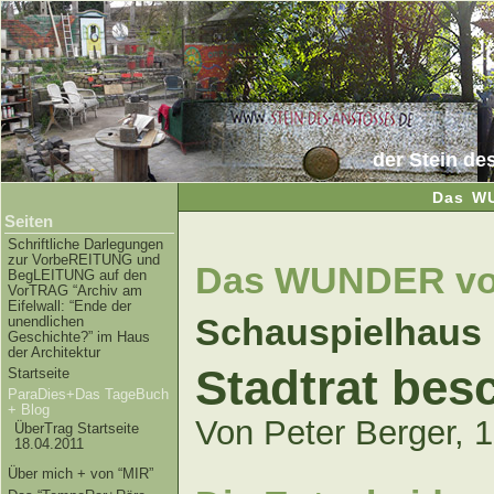
der Stein de
Das W
Seiten
Schriftliche Darlegungen
zur VorbeREITUNG und
Das WUNDER vo
BegLEITUNG auf den
VorTRAG “Archiv am
Eifelwall: “Ende der
Schauspielhaus
unendlichen
Geschichte?” im Haus
der Architektur
Stadtrat bes
Startseite
ParaDies+Das TageBuch
+ Blog
Von Peter Berger, 
ÜberTrag Startseite
18.04.2011
Über mich + von “MIR”