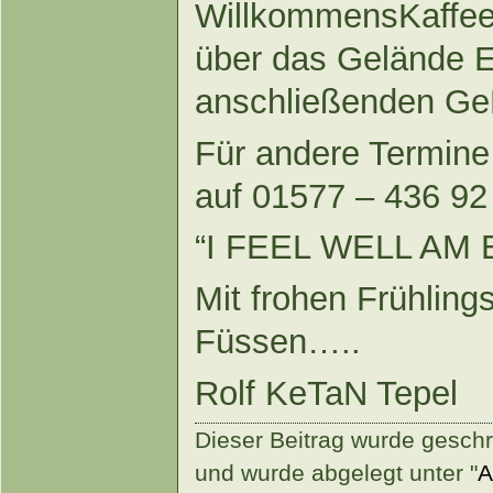
WillkommensKaffee 
über das Gelände E
anschließenden G
Für andere Termine 
auf 01577 – 436 92
“I FEEL WELL AM 
Mit frohen Frühling
Füssen…..
Rolf KeTaN Tepel
Dieser Beitrag wurde gesch
und wurde abgelegt unter "
A