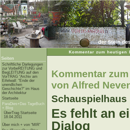
der Stein de
Kommentar zum heutigen 
Seiten
Schriftliche Darlegungen
zur VorbeREITUNG und
Kommentar zum 
BegLEITUNG auf den
VorTRAG “Archiv am
Eifelwall: “Ende der
von Alfred Nev
unendlichen
Geschichte?” im Haus
der Architektur
Schauspielhaus
Startseite
ParaDies+Das TageBuch
+ Blog
Es fehlt an 
ÜberTrag Startseite
18.04.2011
Dialog
Über mich + von “MIR”