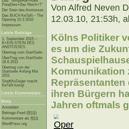
Das “TempoRar+Räre
ParaDies+Das Reich+T”
Von Alfred Neven 
Der Stein des Anstosses
Das BUCH KeTaN – The
12.03.10, 21:53h, a
Opening 10.3.2010
Impressum
Letzte Beiträge
Kölns Politiker 
1. September 2015 –
K+EIN STEIN DES
es um die Zukun
ANSTOSSES
Übertrag vom StartSeite
Schauspielhause
ÜberTrag von StartSeite
18.6.2011
Übertrag von der
Kommunikation 
Startseite Anfang Mai
2011
Repräsentanten 
StadtAnZeiger macht
KeTaN lustig!
ihren Bürgern hat
Letzte Kommentare
Meta
Jahren oftmals g
Anmelden
Beitrags-Feed (
RSS
)
Kommentare als
RSS
WordPress.org