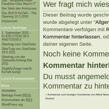
Das “TempoRar+Räre
Wer fragt mich wie
ParaDies+Das Reich+T”
Der Stein des Anstosses
Das BUCH KeTaN – The
Dieser Beitrag wurde gesch
Opening 10.3.2010
wurde abgelegt unter "
Allge
Impressum
Letzte Beiträge
Kommentare verfolgen mit
R
1. September 2015 –
Kommentar hinterlassen
, o
K+EIN STEIN DES
ANSTOSSES
deiner eigenen Seite.
Übertrag vom StartSeite
ÜberTrag von StartSeite
Noch keine Kommen
18.6.2011
Übertrag von der
Startseite Anfang Mai
Kommentar hinter
2011
StadtAnZeiger macht
KeTaN lustig!
Du musst angemeld
Letzte Kommentare
Kommentar zu hint
Meta
Anmelden
«
Kommentar zum heutigen Kommentar von Alfred Neve
Beitrags-Feed (
RSS
)
Dumont
Kommentare als
RSS
WordPress.org