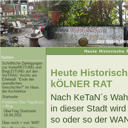
der Stein de
Heute Historisch
Seiten
Schriftliche Darlegungen
zur VorbeREITUNG und
Heute Historis
BegLEITUNG auf den
VorTRAG “Archiv am
Eifelwall: “Ende der
kÖLNER RAT
unendlichen
Geschichte?” im Haus
der Architektur
Nach KeTaN´s Wah
Startseite
ParaDies+Das TageBuch
in dieser Stadt wir
+ Blog
ÜberTrag Startseite
18.04.2011
so oder so der W
Über mich + von “MIR”