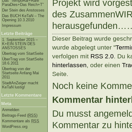
Projekt wird vorgest
Das “TempoRar+Räre
ParaDies+Das Reich+T”
Der Stein des Anstosses
des ZusammenWIR
Das BUCH KeTaN – The
Opening 10.3.2010
herausgefunden…
Impressum
Letzte Beiträge
Dieser Beitrag wurde gesch
1. September 2015 –
K+EIN STEIN DES
wurde abgelegt unter "
Termi
ANSTOSSES
Übertrag vom StartSeite
verfolgen mit
RSS 2.0
. Du 
ÜberTrag von StartSeite
18.6.2011
hinterlassen
, oder einen
Tra
Übertrag von der
Seite.
Startseite Anfang Mai
2011
StadtAnZeiger macht
Noch keine Kommen
KeTaN lustig!
Letzte Kommentare
Kommentar hinter
Meta
Anmelden
Du musst angemeld
Beitrags-Feed (
RSS
)
Kommentare als
RSS
Kommentar zu hint
WordPress.org