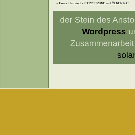
«
Heute Historische RATSSITZUNG im kÖLNER RAT
der Stein des Anstos
Wordpress
un
Zusammenarbeit
sola