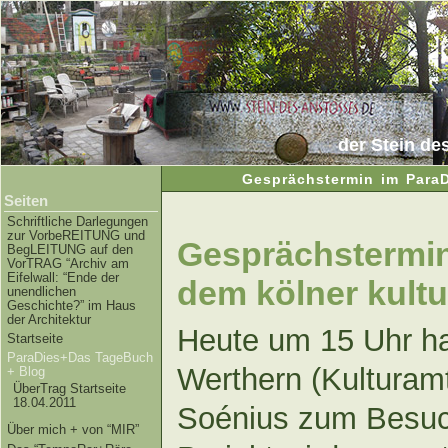
der Stein de
Gesprächstermin im ParaD
Seiten
Schriftliche Darlegungen
zur VorbeREITUNG und
Gesprächstermin
BegLEITUNG auf den
VorTRAG “Archiv am
Eifelwall: “Ende der
dem kölner kult
unendlichen
Geschichte?” im Haus
der Architektur
Heute um 15 Uhr ha
Startseite
ParaDies+Das TageBuch
Werthern (Kulturamt
+ Blog
ÜberTrag Startseite
18.04.2011
Soénius zum Besuc
Über mich + von “MIR”