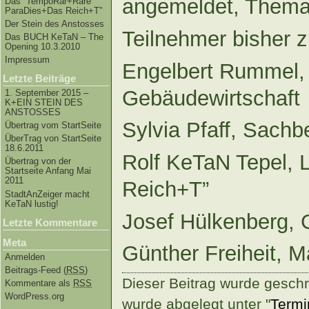
angemeldet, Thema
Das “TempoRar+Räre
ParaDies+Das Reich+T”
Der Stein des Anstosses
Teilnehmer bisher 
Das BUCH KeTaN – The
Opening 10.3.2010
Impressum
Engelbert Rummel, 
Letzte Beiträge
Gebäudewirtschaft
1. September 2015 –
K+EIN STEIN DES
ANSTOSSES
Sylvia Pfaff, Sachb
Übertrag vom StartSeite
ÜberTrag von StartSeite
18.6.2011
Rolf KeTaN Tepel, 
Übertrag von der
Startseite Anfang Mai
2011
Reich+T”
StadtAnZeiger macht
KeTaN lustig!
Josef Hülkenberg, 
Letzte Kommentare
Meta
Günther Freiheit, M
Anmelden
Beitrags-Feed (
RSS
)
Dieser Beitrag wurde gesch
Kommentare als
RSS
WordPress.org
wurde abgelegt unter "
Termi