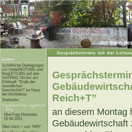
der Stein de
Gesprächstermin mit der Leitun
Seiten
Schriftliche Darlegungen
zur VorbeREITUNG und
Gesprächstermin
BegLEITUNG auf den
VorTRAG “Archiv am
Eifelwall: “Ende der
Gebäudewirtscha
unendlichen
Geschichte?” im Haus
der Architektur
Reich+T”
Startseite
ParaDies+Das TageBuch
an diesem Montag h
+ Blog
ÜberTrag Startseite
18.04.2011
Gebäudewirtschaft
Über mich + von “MIR”