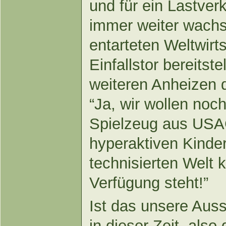
und für ein Lastver
immer weiter wach
entarteten Weltwirt
Einfallstor bereitst
weiteren Anheizen d
“Ja, wir wollen noc
Spielzeug aus USA
hyperaktiven Kinder
technisierten Welt 
Verfügung steht!”
Ist das unsere Auss
in dieser Zeit, als