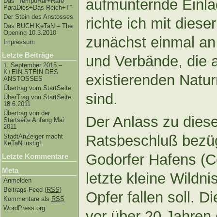
aufmunternde Einl
Das “TempoRar+Räre
ParaDies+Das Reich+T”
Der Stein des Anstosses
richte ich mit diese
Das BUCH KeTaN – The
Opening 10.3.2010
zunächst einmal an
Impressum
Letzte Beiträge
und Verbände, die 
1. September 2015 –
K+EIN STEIN DES
existierenden Natur
ANSTOSSES
Übertrag vom StartSeite
sind.
ÜberTrag von StartSeite
18.6.2011
Übertrag von der
Der Anlass zu dies
Startseite Anfang Mai
2011
Ratsbeschluß bezü
StadtAnZeiger macht
KeTaN lustig!
Godorfer Hafens (C
Letzte Kommentare
Meta
letzte kleine Wildn
Anmelden
Beitrags-Feed (
RSS
)
Opfer fallen soll. 
Kommentare als
RSS
WordPress.org
vor über 20 Jahren o