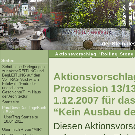
der Stein de
Aktionsvorschlag “Rolling Stone 
das Bürgerbegehren “K
Seiten
Schriftliche Darlegungen
zur VorbeREITUNG und
Aktionsvorschla
BegLEITUNG auf den
VorTRAG “Archiv am
Eifelwall: “Ende der
Prozession 13/13
unendlichen
Geschichte?” im Haus
der Architektur
1.12.2007 für d
Startseite
ParaDies+Das TageBuch
“Kein Ausbau de
+ Blog
ÜberTrag Startseite
18.04.2011
Diesen Aktionsvors
Über mich + von “MIR”