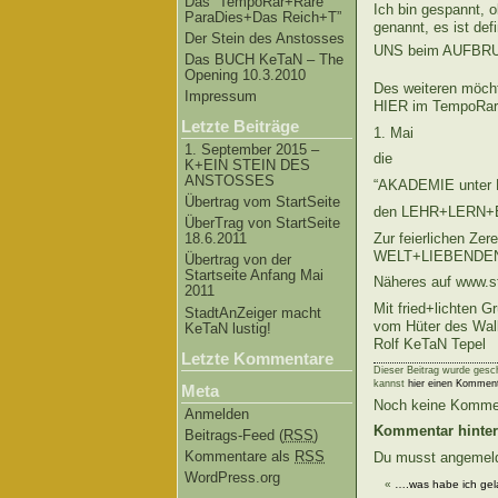
Das “TempoRar+Räre
Ich bin gespannt,
ParaDies+Das Reich+T”
genannt, es ist def
Der Stein des Anstosses
UNS beim AUFBRUC
Das BUCH KeTaN – The
Opening 10.3.2010
Des weiteren möc
Impressum
HIER im TempoRar
Letzte Beiträge
1. Mai
1. September 2015 –
die
K+EIN STEIN DES
ANSTOSSES
“AKADEMIE unter
Übertrag vom StartSeite
den LEHR+LERN+B
ÜberTrag von StartSeite
Zur feierlichen Z
18.6.2011
WELT+LIEBENDEN 
Übertrag von der
Startseite Anfang Mai
Näheres auf www.s
2011
Mit fried+lichten 
StadtAnZeiger macht
vom Hüter des Wal
KeTaN lustig!
Rolf KeTaN Tepel
Letzte Kommentare
Dieser Beitrag wurde gesch
kannst
hier einen Komment
Meta
Noch keine Komme
Anmelden
Kommentar hinter
Beitrags-Feed (
RSS
)
Kommentare als
RSS
Du musst angemeld
WordPress.org
«
….was habe ich ge