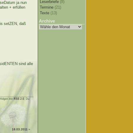
Leserbriefe
(8)
iseDatum ja nun
Termine
(21)
alten + erfüllen
Texte
(13)
Archive
is setZEN, daß
idENTEN sind alle
rfolgen mit
RSS 2.0
. Du
18.03.2011
»