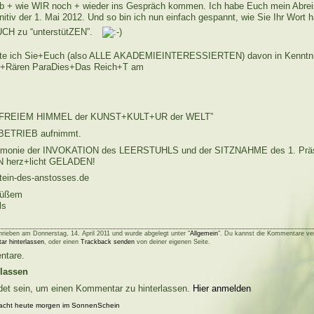
 ob + wie WIR noch + wieder ins Gespräch kommen. Ich habe Euch mein Abre
initiv der 1. Mai 2012. Und so bin ich nun einfach gespannt, wie Sie Ihr Wort h
H zu “unterstütZEN”.
hte ich Sie+Euch (also ALLE AKADEMIEINTERESSIERTEN) davon in Kenntn
+Rären ParaDies+Das Reich+T am
 FREIEM HIMMEL der KUNST+KULT+UR der WELT”
ETRIEB aufnimmt.
eremonie der INVOKATION des LEERSTUHLS und der SITZNAHME des 1. Präs
herz+licht GELADEN!
tein-des-anstosses.de
Grüßem
ls
rieben am Donnerstag, 14. April 2011 und wurde abgelegt unter "
Allgemein
". Du kannst die Kommentare ve
ar hinterlassen
, oder einen
Trackback senden
von deiner eigenen Seite.
ntare.
lassen
et sein, um einen Kommentar zu hinterlassen.
Hier anmelden
lacht heute morgen im SonnenSchein