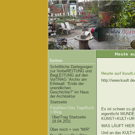
Heute a
Seiten
Schriftliche Darlegungen
zur VorbeREITUNG und
Heute auf kuult
BegLEITUNG auf den
VorTRAG “Archiv am
http://www.kuult.de
Eifelwall: “Ende der
unendlichen
Geschichte?” im Haus
der Architektur
Startseite
ParaDies+Das TageBuch
Es ist schwer zu g
+ Blog
eigentlicht WUND
ÜberTrag Startseite
KUNST+KULT+UR+AK
18.04.2011
WAS LÄUFT HIER
Über mich + von “MIR”
Und an das KULT+U