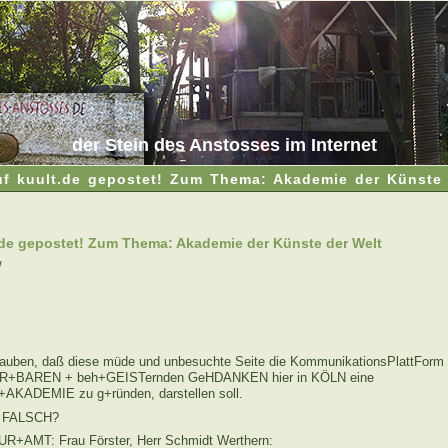
der Stein des Anstosses im Internet
uf kuult.de gepostet! Zum Thema: Akademie der Künste 
.de gepostet! Zum Thema: Akademie der Künste der Welt
/
lauben, daß diese müde und unbesuchte Seite die KommunikationsPlattForm 
ER+BAREN + beh+GEISTernden GeHDANKEN hier in KÖLN eine
ADEMIE zu g+ründen, darstellen soll.
 FALSCH?
R+AMT: Frau Förster, Herr Schmidt Werthern: