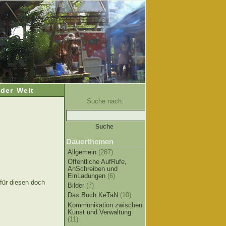
der Welt
Suche nach:
Dauerthemen
Allgemein
(287)
Öffentliche AufRufe,
AnSchreiben und
EinLadungen
(6)
für diesen doch
Bilder
(7)
Das Buch KeTaN
(10)
Kommunikation zwischen
Kunst und Verwaltung
(11)