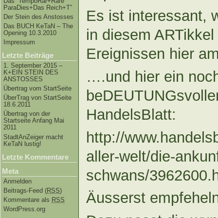
Das “TempoRar+Räre
ParaDies+Das Reich+T”
Es ist interessant,
Der Stein des Anstosses
Das BUCH KeTaN – The
in diesem ARTikkel
Opening 10.3.2010
Impressum
Ereignissen hier a
Letzte Beiträge
1. September 2015 –
….und hier ein noc
K+EIN STEIN DES
ANSTOSSES
Übertrag vom StartSeite
beDEUTUNGsvoller
ÜberTrag von StartSeite
18.6.2011
HandelsBlatt:
Übertrag von der
Startseite Anfang Mai
2011
http://www.handels
StadtAnZeiger macht
KeTaN lustig!
aller-welt/die-anku
Letzte Kommentare
schwans/3962600.h
Meta
Anmelden
Beitrags-Feed (
RSS
)
Äusserst empfehe
Kommentare als
RSS
WordPress.org