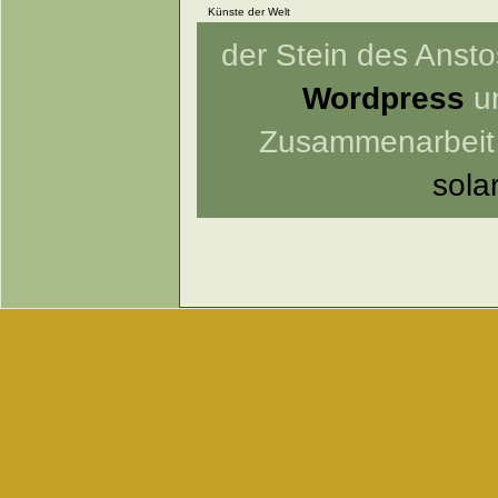
Künste der Welt
der Stein des Anstos
Wordpress
un
Zusammenarbeit
sola