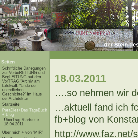
der Stein de
Seiten
Schriftliche Darlegungen
zur VorbeREITUNG und
18.03.2011
BegLEITUNG auf den
VorTRAG “Archiv am
Eifelwall: “Ende der
unendlichen
….so nehmen wir 
Geschichte?” im Haus
der Architektur
Startseite
…aktuell fand ich f
ParaDies+Das TageBuch
+ Blog
fb+blog von Konstan
ÜberTrag Startseite
18.04.2011
http://www.faz.
Über mich + von “MIR”