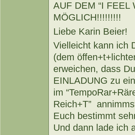
AUF DEM “I FEEL
MÖGLICH!!!!!!!!!
Liebe Karin Beier!
Vielleicht kann ic
(dem öffen+t+lichte
erweichen, dass Du 
EINLADUNG zu ei
im “TempoRar+Rär
Reich+T” annimmst.
Euch bestimmt sehr 
Und dann lade ich 