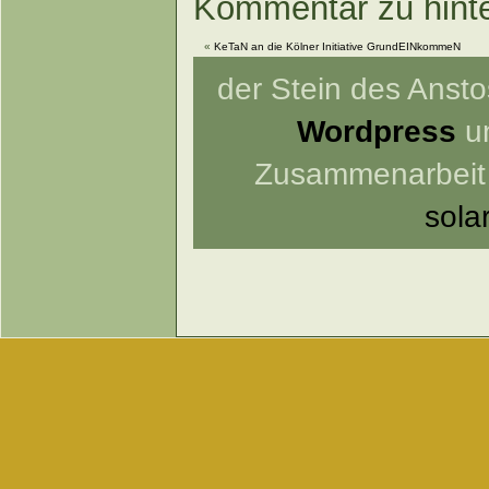
Kommentar zu hint
«
KeTaN an die Kölner Initiative GrundEINkommeN
der Stein des Anstos
Wordpress
un
Zusammenarbeit
sola