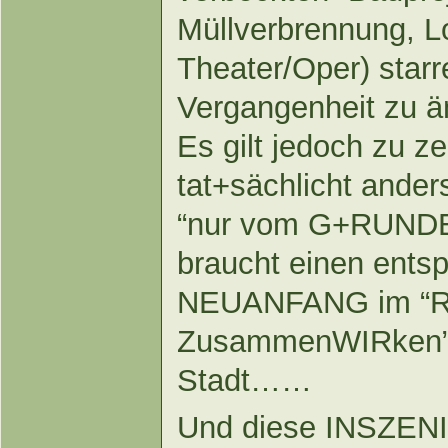
Müllverbrennung, 
Theater/Oper) sta
Vergangenheit zu ä
Es gilt jedoch zu z
tat+sächlicht ande
“nur vom G+RUNDE
braucht einen entsp
NEUANFANG im “R
ZusammenWIRken” fü
Stadt……
Und diese INSZENI