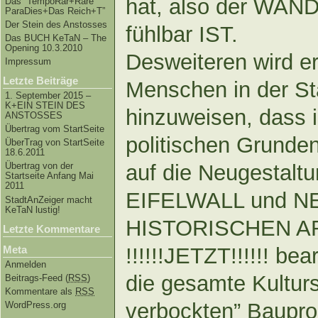
hat, also der WAND
Das “TempoRar+Räre
ParaDies+Das Reich+T”
Der Stein des Anstosses
fühlbar IST.
Das BUCH KeTaN – The
Opening 10.3.2010
Desweiteren wird er
Impressum
Letzte Beiträge
Menschen in der St
1. September 2015 –
K+EIN STEIN DES
hinzuweisen, dass 
ANSTOSSES
Übertrag vom StartSeite
politischen Grunde
ÜberTrag von StartSeite
18.6.2011
Übertrag von der
auf die Neugestalt
Startseite Anfang Mai
2011
EIFELWALL und 
StadtAnZeiger macht
KeTaN lustig!
HISTORISCHEN AR
Letzte Kommentare
Meta
!!!!!!JETZT!!!!!! be
Anmelden
die gesamte Kulturs
Beitrags-Feed (
RSS
)
Kommentare als
RSS
verbockten” Baupro
WordPress.org