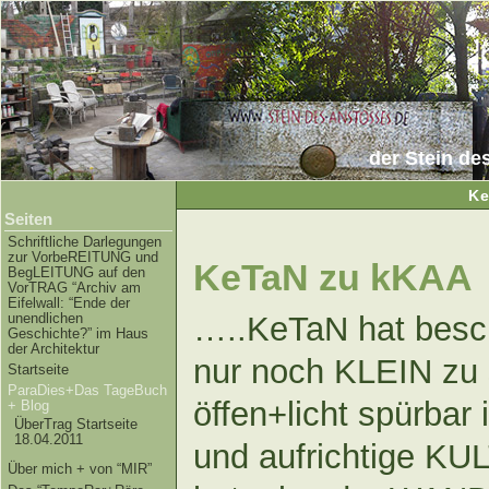
der Stein de
Ke
Seiten
Schriftliche Darlegungen
zur VorbeREITUNG und
KeTaN zu kKAA
BegLEITUNG auf den
VorTRAG “Archiv am
Eifelwall: “Ende der
unendlichen
…..KeTaN hat besch
Geschichte?” im Haus
der Architektur
nur noch KLEIN zu 
Startseite
ParaDies+Das TageBuch
öffen+licht spürbar
+ Blog
ÜberTrag Startseite
18.04.2011
und aufrichtige KU
Über mich + von “MIR”