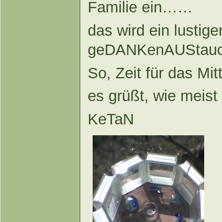
Familie ein……
das wird ein lustige
geDANKenAUStauch
So, Zeit für das Mit
es grüßt, wie meis
KeTaN