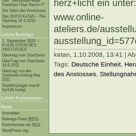
herz+licht ein unter
Das “TempoRar+Räre
ParaDies+Das Reich+T”
Der Stein des Anstosses
www.online-
Das BUCH KeTaN – The
Opening 10.3.2010
ateliers.de/ausstel
Impressum
Letzte Beiträge
ausstellung_id=57
1. September 2015 –
K+EIN STEIN DES
ANSTOSSES
ketan,
1.10.2008, 13:41 | Ab
Übertrag vom StartSeite
ÜberTrag von StartSeite
Tags:
Deutsche Einheit
,
Her
18.6.2011
Übertrag von der
des Anstosses
,
Stellungna
Startseite Anfang Mai
2011
StadtAnZeiger macht
KeTaN lustig!
Letzte Kommentare
Meta
Anmelden
Beitrags-Feed (
RSS
)
Kommentare als
RSS
WordPress.org