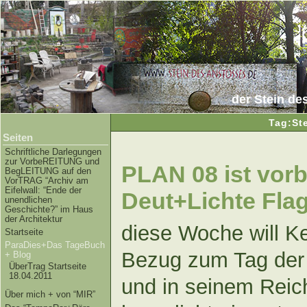
der Stein de
Tag:St
Seiten
Schriftliche Darlegungen
zur VorbeREITUNG und
PLAN 08 ist vorb
BegLEITUNG auf den
VorTRAG “Archiv am
Eifelwall: “Ende der
Deut+Lichte Fla
unendlichen
Geschichte?” im Haus
der Architektur
diese Woche will K
Startseite
ParaDies+Das TageBuch
Bezug zum Tag der 
+ Blog
ÜberTrag Startseite
18.04.2011
und in seinem Reic
Über mich + von “MIR”