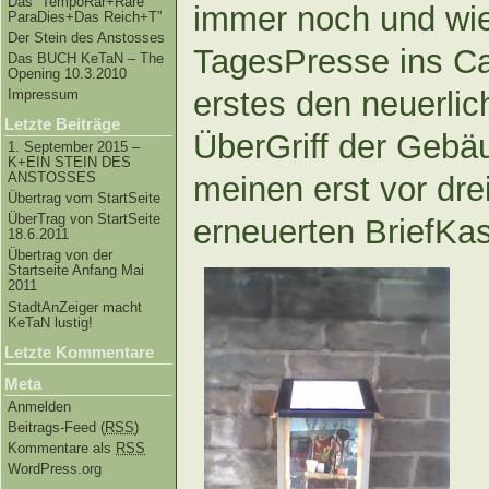
Das “TempoRar+Räre
immer noch und wie
ParaDies+Das Reich+T”
Der Stein des Anstosses
TagesPresse ins Ca
Das BUCH KeTaN – The
Opening 10.3.2010
erstes den neuerli
Impressum
Letzte Beiträge
ÜberGriff der Gebäu
1. September 2015 –
K+EIN STEIN DES
ANSTOSSES
meinen erst vor dr
Übertrag vom StartSeite
ÜberTrag von StartSeite
erneuerten BriefKast
18.6.2011
Übertrag von der
Startseite Anfang Mai
2011
StadtAnZeiger macht
KeTaN lustig!
Letzte Kommentare
Meta
Anmelden
Beitrags-Feed (
RSS
)
Kommentare als
RSS
WordPress.org