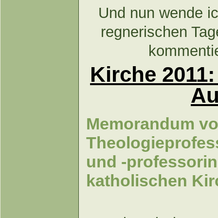
Und nun wende ic
regnerischen Tag
kommentie
Kirche 2011:
Au
Memorandum v
Theologieprofes
und -professorin
katholischen Ki