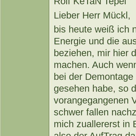
Rolf KeTaN Tepel
Lieber Herr Mückl,
bis heute weiß ich 
Energie und die au
beziehen, mir hier
machen. Auch wenn 
bei der Demontage 
gesehen habe, so d
vorangegangenen V
schwer fallen nachz
mich zuallererst i
also der AufTrag d