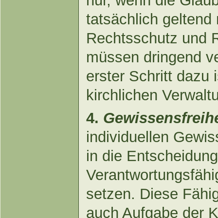
nur, wenn die Gläub
tatsächlich gelten
Rechtsschutz und Re
müssen dringend ve
erster Schritt dazu 
kirchlichen Verwalt
4.
Gewissensfreihe
individuellen Gewis
in die Entscheidun
Verantwortungsfähi
setzen. Diese Fähigk
auch Aufgabe der Ki