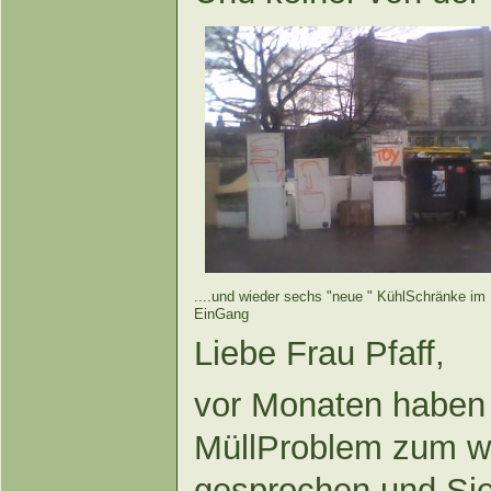
....und wieder sechs "neue " KühlSchränke im
EinGang
Liebe Frau Pfaff,
vor Monaten haben 
MüllProblem zum w
gesprochen und Sie