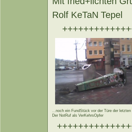
Mit fried+lichten G
Rolf KeTaN Tepel
+++++++++++++
...noch ein FundStück vor der Türe der letzten
Der NotRuf als VerKehrsOpfer
++++++++++++++