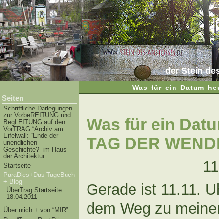
der Stein de
Was für ein Datum he
Seiten
Schriftliche Darlegungen
zur VorbeREITUNG und
Was für ein Datu
BegLEITUNG auf den
VorTRAG “Archiv am
Eifelwall: “Ende der
TAG DER WEND
unendlichen
Geschichte?” im Haus
der Architektur
11
Startseite
ParaDies+Das TageBuch
+ Blog
Gerade ist 11.11. U
ÜberTrag Startseite
18.04.2011
dem Weg zu meine
Über mich + von “MIR”