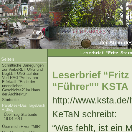
der Stein de
Leserbrief “Fritz Ste
Seiten
Schriftliche Darlegungen
zur VorbeREITUNG und
Leserbrief “Frit
BegLEITUNG auf den
VorTRAG “Archiv am
Eifelwall: “Ende der
“Führer”” KSTA
unendlichen
Geschichte?” im Haus
der Architektur
http://www.ksta.de/
Startseite
ParaDies+Das TageBuch
+ Blog
KeTaN schreibt:
ÜberTrag Startseite
18.04.2011
“Was fehlt, ist ein 
Über mich + von “MIR”