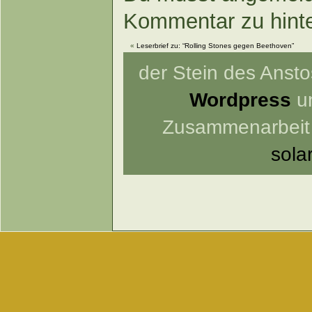
Kommentar zu hint
«
Leserbrief zu: “Rolling Stones gegen Beethoven”
der Stein des Anstos
Wordpress
un
Zusammenarbeit
sola