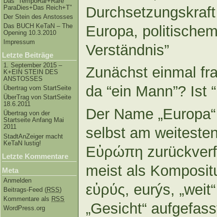
Das “TempoRar+Räre
ParaDies+Das Reich+T”
Durchsetzungskraf
Der Stein des Anstosses
Das BUCH KeTaN – The
Europa, politische
Opening 10.3.2010
Impressum
Verständnis”
Letzte Beiträge
1. September 2015 –
Zunächst einmal fr
K+EIN STEIN DES
ANSTOSSES
da “ein Mann”? Is
Übertrag vom StartSeite
ÜberTrag von StartSeite
18.6.2011
Der Name „Europa“ 
Übertrag von der
Startseite Anfang Mai
2011
selbst am weitesten
StadtAnZeiger macht
KeTaN lustig!
Εὐρώπη zurückverf
Letzte Kommentare
meist als Komposit
Meta
Anmelden
εὐρύς, eurýs, „weit“
Beitrags-Feed (
RSS
)
Kommentare als
RSS
„Gesicht“ aufgefass
WordPress.org