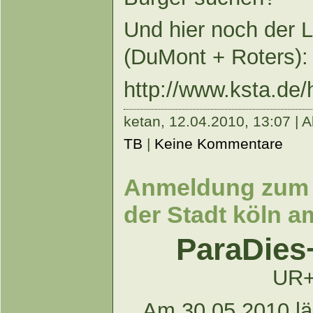
Und hier noch der L
(DuMont + Roters):
http://www.ksta.de/
ketan,
12.04.2010, 13:07 | A
TB
|
Keine Kommentare
Anmeldung zum 
der Stadt köln a
ParaDies
UR
Am 30.05.2010 l