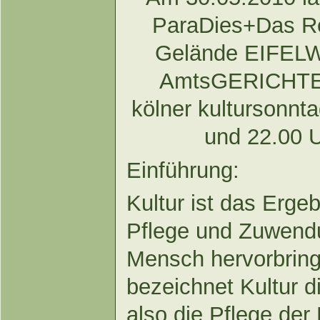
ParaDies+Das Re
Gelände EIFELW
AmtsGERICHTES
kölner kultursonnt
und 22.00 U
Einführung:
Kultur ist das Erge
Pflege und Zuwendu
Mensch hervorbring
bezeichnet Kultur 
also die Pflege der