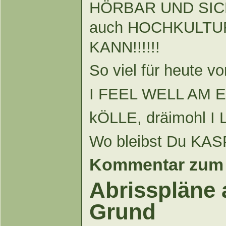
HÖRBAR UND SICH
auch HOCHKULTU
KANN!!!!!!
So viel für heute v
I FEEL WELL AM 
kÖLLE, dräimohl I
Wo bleibst Du KA
Kommentar zum 
Abrisspläne 
Grund