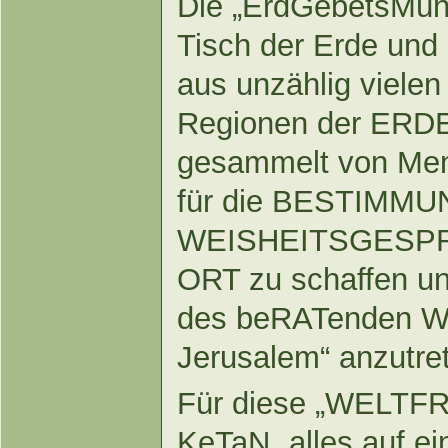
Die „ErdGebetsMühl
Tisch der Erde und 
aus unzählig vielen
Regionen der ERD
gesammelt von Men
für die BESTIMMUN
WEISHEITSGESPRÄ
ORT zu schaffen und
des beRATenden Wo
Jerusalem“ anzutre
Für diese „WELTFR
KeTaN „alles auf ei