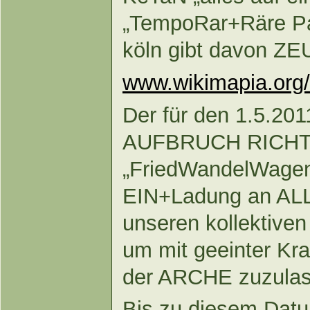
„TempoRar+Räre P
köln gibt davon Z
www.wikimapia.or
Der für den 1.5.20
AUFBRUCH RICHT
„FriedWandelWagen
EIN+Ladung an ALL
unseren kollektive
um mit geeinter Kra
der ARCHE zuzulas
Bis zu diesem Datum