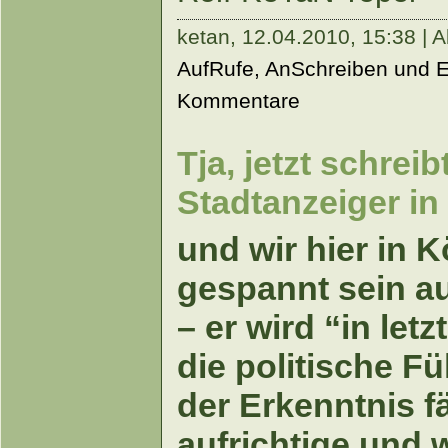
ketan,
12.04.2010, 15:38 | A
AufRufe, AnSchreiben und 
Kommentare
Tja, jetzt schrei
Stadtanzeiger in 
und wir hier in 
gespannt sein a
– er wird “in letz
die politische F
der Erkenntnis fä
aufrichtige und 