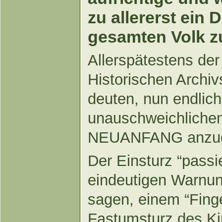
zu allererst ein 
gesamten Volk z
Allerspätestens d
Historischen Archiv
deuten, nun endlic
unauschweichliche
NEUANFANG anzu
Der Einsturz “passi
eindeutigen Warnu
sagen, einem “Fing
Fastumsturz des Ki