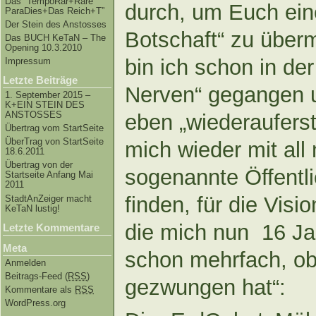
Das “TempoRar+Räre
durch, um Euch eine
ParaDies+Das Reich+T”
Der Stein des Anstosses
Botschaft“ zu überm
Das BUCH KeTaN – The
Opening 10.3.2010
bin ich schon in de
Impressum
Letzte Beiträge
Nerven“ gegangen u
1. September 2015 –
K+EIN STEIN DES
ANSTOSSES
eben „wiederaufers
Übertrag vom StartSeite
ÜberTrag von StartSeite
mich wieder mit al
18.6.2011
Übertrag von der
sogenannte Öffentl
Startseite Anfang Mai
2011
finden, für die Vis
StadtAnZeiger macht
KeTaN lustig!
die mich nun 16 Ja
Letzte Kommentare
Meta
schon mehrfach, ob 
Anmelden
Beitrags-Feed (
RSS
)
gezwungen hat“:
Kommentare als
RSS
WordPress.org