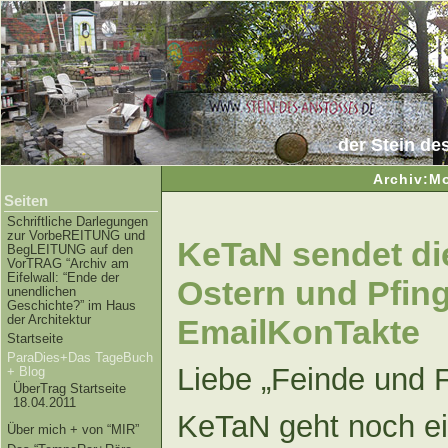
der Stein de
Archiv:Mo
Seiten
Schriftliche Darlegungen
zur VorbeREITUNG und
KeTaN sendet di
BegLEITUNG auf den
VorTRAG “Archiv am
Eifelwall: “Ende der
Ostern und Pfing
unendlichen
Geschichte?” im Haus
der Architektur
EmailKonTakte
Startseite
ParaDies+Das TageBuch
Liebe „Feinde und 
+ Blog
ÜberTrag Startseite
18.04.2011
KeTaN geht noch ei
Über mich + von “MIR”