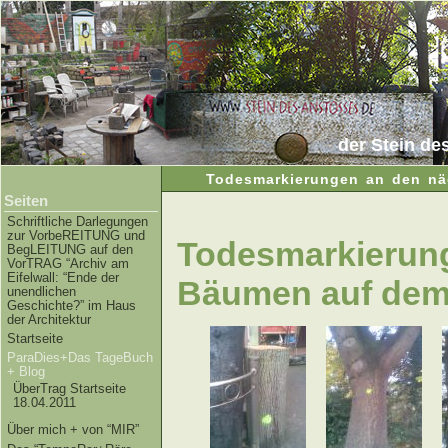
der Stein de
Todesmarkierungen an den nä
Seiten
Schriftliche Darlegungen
zur VorbeREITUNG und
Todesmarkierun
BegLEITUNG auf den
VorTRAG “Archiv am
Eifelwall: “Ende der
Bäumen auf dem 
unendlichen
Geschichte?” im Haus
der Architektur
Startseite
ParaDies+Das TageBuch
+ Blog
ÜberTrag Startseite
18.04.2011
Über mich + von “MIR”