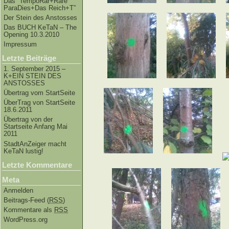
Das “TempoRar+Räre
ParaDies+Das Reich+T”
Der Stein des Anstosses
Das BUCH KeTaN – The
Opening 10.3.2010
Impressum
Letzte Beiträge
1. September 2015 –
K+EIN STEIN DES
ANSTOSSES
Übertrag vom StartSeite
ÜberTrag von StartSeite
18.6.2011
Übertrag von der
Startseite Anfang Mai
2011
StadtAnZeiger macht
KeTaN lustig!
Letzte Kommentare
Meta
Anmelden
Beitrags-Feed (
RSS
)
Kommentare als
RSS
WordPress.org